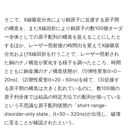
そこで、X線吸収分光により銅原子に近接する原子間
の構造を、またX線回折により銅原子の数100個オーダ
ー全体としての原子配列の構造を捉えることにしたと
するほか、レーザー照射後の時間(t)を変えてX線吸収
分光およびX線回折を行うことで、レーザー照射され
た銅のナノ構造が変化する様子を調べたところ、時間
とともに銅金属のナノ構造状態が、(1)弾性変形(t=0～
20ns)、(2)塑性変形(t=20～50ns)を経て、(3)近接す
る原子間の構造は大きく乱れているのに、数100個の
原子列全体では結晶の特定方位での配列が揃っている
という不思議な原子配列状態の「short-range-
disorder-only state」(t=50～320ns)が出現し、破壊
に至ることが確認されたという。