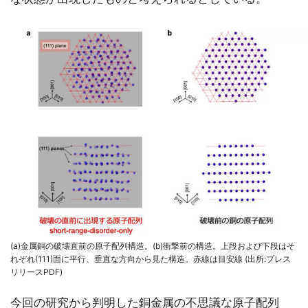
(a)金属銅の破壊直前の原子配列構造。(b)衝撃前の構造。上段および下段はそ
れぞれ(111)面に平行、垂直な方向から見た構造。赤線は目安線 (出所:プレス
リリースPDF)
今回の研究から判明した銅金属の不思議な原子配列