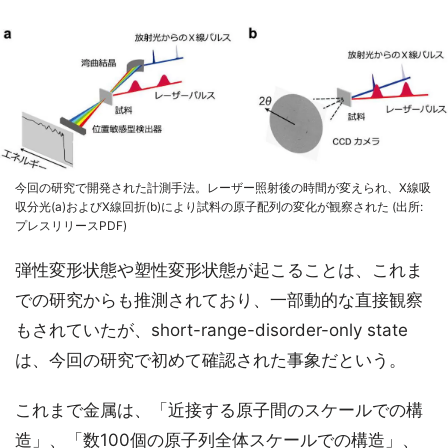
今回の研究で開発された計測手法。レーザー照射後の時間が変えられ、X線吸
収分光(a)およびX線回折(b)により試料の原子配列の変化が観察された (出所:
プレスリリースPDF)
弾性変形状態や塑性変形状態が起こることは、これま
での研究からも推測されており、一部動的な直接観察
もされていたが、short-range-disorder-only state
は、今回の研究で初めて確認された事象だという。
これまで金属は、「近接する原子間のスケールでの構
造」、「数100個の原子列全体スケールでの構造」、