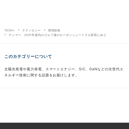
TECH+
テクノロジー
環境技術
ヤンマー、2021年度内のゴルフ場のカーボンニュートラル実現にめど
このカテゴリーについて
太陽光発電や風力発電、スマートエナジー、SiC、GaNなどの次世代エ
ネルギー技術に関する話題をお届けします。