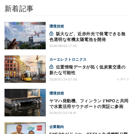
新着記事
環境技術
阪大など、近赤外光で発電できる無
色透明な有機太陽電池を開発
2026/08/04 17:03
カーエレクトロニクス
位置情報データが拓く低炭素交通の
新たな可能性
レポート
2026/07/24 07:00
環境技術
ヤマハ発動機、フィンランドNPOと共同
で水素活用サウナボートの実証に参画
2026/07/23 18:41
企業動向