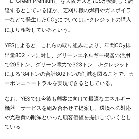
「D-Green Premium」を大阪ガスとYESが契約して調
達するとしているほか、芝刈り機の燃料やガスボイラ
―などで発生したCO
についてはJ-クレジットの購入
2
により相殺しているという。
YESによると、これらの取り組みにより、年間CO
排
2
出量802トンに対し、グリーンエネルギー機器の活用
で295トン、グリーン電力で323トン、J-クレジット
による184トンの合計802トンの削減を図ることで、カ
ーボンニュートラルを実現できるとしている。
なお、YESでは今後も顧客に向けて最適なエネルギー
機器・サービスを組み合わせて提案し、環境への対応
や光熱費の削減といった顧客価値を提供していくとし
ている。