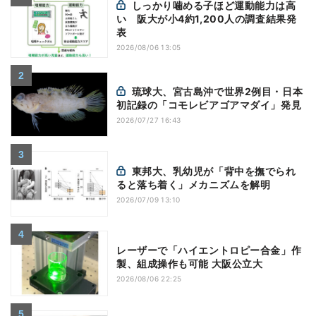
しっかり噛める子ほど運動能力は高
い 阪大が小4約1,200人の調査結果発
表
2026/08/06 13:05
琉球大、宮古島沖で世界2例目・日本
初記録の「コモレビアゴアマダイ」発見
2026/07/27 16:43
東邦大、乳幼児が「背中を撫でられ
ると落ち着く」メカニズムを解明
2026/07/09 13:10
レーザーで「ハイエントロピー合金」作
製、組成操作も可能 大阪公立大
2026/08/06 22:25