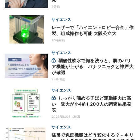
7分前
サイエンス
レーザーで「ハイエントロピー合金」作
製、組成操作も可能 大阪公立大
17時間前
サイエンス
弱酸性軟水で顔を洗うと、肌のバリ
ア機能が上がる パナソニックと神戸大
が確認
23時間前
サイエンス
しっかり噛める子ほど運動能力は高
い 阪大が小4約1,200人の調査結果発
表
2026/08/06 13:05
サイエンス
猛暑で免疫機能はどう変化する？ - キリ