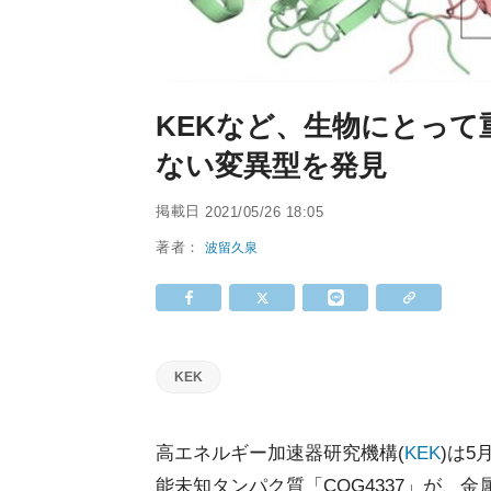
KEKなど、生物にとっ
ない変異型を発見
掲載日
2021/05/26 18:05
著者：
波留久泉
KEK
高エネルギー加速器研究機構(
KEK
)は
能未知タンパク質「COG4337」が、