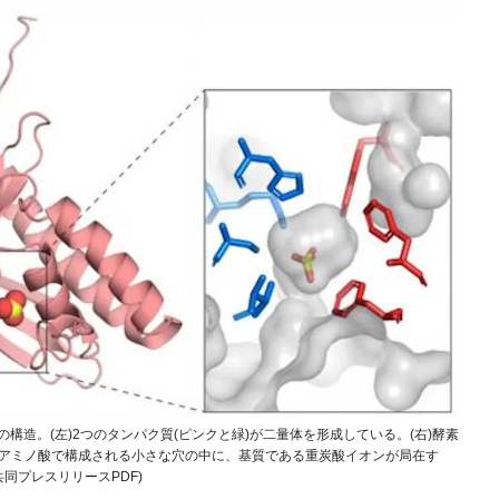
の構造。(左)2つのタンパク質(ピンクと緑)が二量体を形成している。(右)酵素
)のアミノ酸で構成される小さな穴の中に、基質である重炭酸イオンが局在す
同プレスリリースPDF)