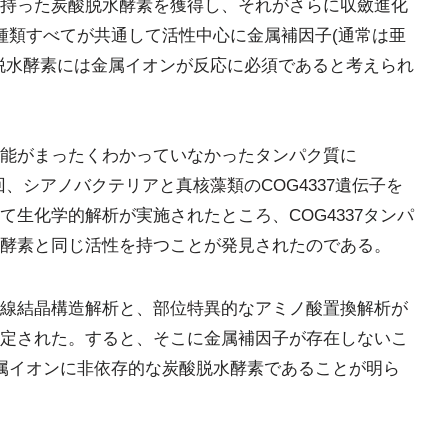
持った炭酸脱水酵素を獲得し、それがさらに収斂進化
種類すべてが共通して活性中心に金属補因子(通常は亜
脱水酵素には金属イオンが反応に必須であると考えられ
能がまったくわかっていなかったタンパク質に
回、シアノバクテリアと真核藻類のCOG4337遺伝子を
生化学的解析が実施されたところ、COG4337タンパ
脱水酵素と同じ活性を持つことが発見されたのである。
てX線結晶構造解析と、部位特異的なアミノ酸置換解析が
定された。すると、そこに金属補因子が存在しないこ
属イオンに非依存的な炭酸脱水酵素であることが明ら