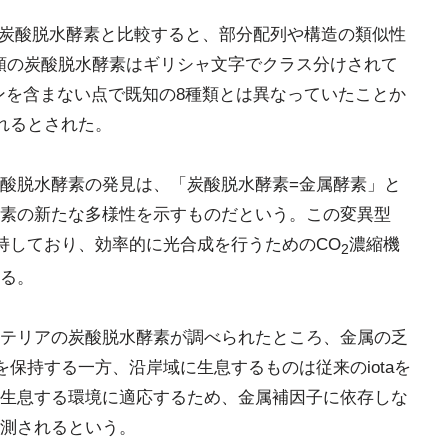
類の炭酸脱水酵素と比較すると、部分配列や構造の類似性
まで、8種類の炭酸脱水酵素はギリシャ文字でクラス分けされて
ンを含まない点で既知の8種類とは異なっていたことか
られるとされた。
酸脱水酵素の発見は、「炭酸脱水酵素=金属酵素」と
素の新たな多様性を示すものだという。この変異型
保持しており、効率的に光合成を行うためのCO
濃縮機
2
る。
テリアの炭酸脱水酵素が調べられたところ、金属の乏
を保持する一方、沿岸域に生息するものは従来のiotaを
生息する環境に適応するため、金属補因子に依存しな
測されるという。