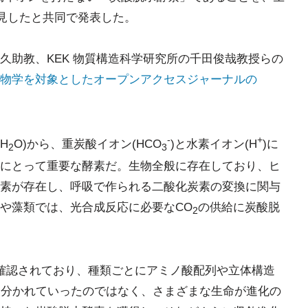
見したと共同で発表した。
久助教、KEK 物質構造科学研究所の千田俊哉教授らの
物学を対象としたオープンアクセスジャーナルの
-
+
(H
O)から、重炭酸イオン(HCO
)と水素イオン(H
)に
2
3
にとって重要な酵素だ。生物全般に存在しており、ヒ
素が存在し、呼吸で作られる二酸化炭素の変換に関与
や藻類では、光合成反応に必要なCO
の供給に炭酸脱
2
確認されており、種類ごとにアミノ酸配列や立体構造
に分かれていったのではなく、さまざまな生命が進化の