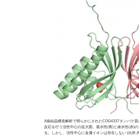
X線結晶構造解析で明らかにされたCOG4337タンパク質
反応を行う活性中心の拡大図。親水性(青)と疎水性(赤
る。しかし、活性中心に金属イオンは存在しない (出所:共