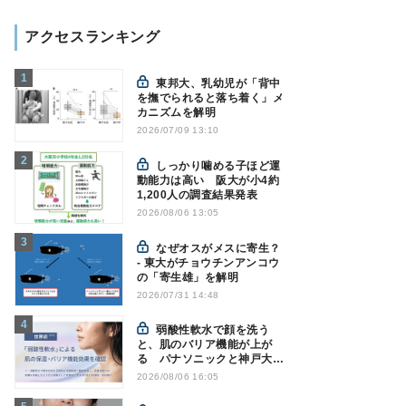
アクセスランキング
東邦大、乳幼児が「背中
を撫でられると落ち着く」メ
カニズムを解明
2026/07/09 13:10
しっかり噛める子ほど運
動能力は高い 阪大が小4約
1,200人の調査結果発表
2026/08/06 13:05
なぜオスがメスに寄生？
- 東大がチョウチンアンコウ
の「寄生雄」を解明
2026/07/31 14:48
弱酸性軟水で顔を洗う
と、肌のバリア機能が上が
る パナソニックと神戸大が
確認
2026/08/06 16:05