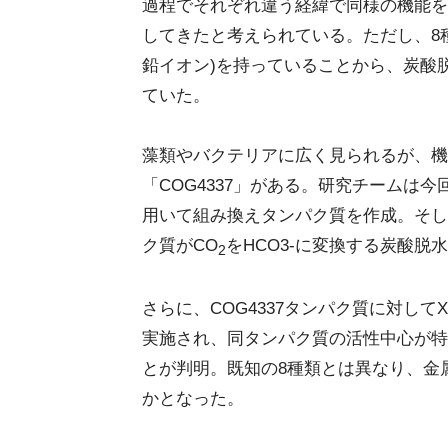
過程でそれぞれ違う経緯で同様の機能を
してきたと考えられている。ただし、8
鉛イオン)を持っていることから、炭酸
ていた。
藻類やバクテリアに広く見られるが、機
「COG4337」がある。研究チームは今
用いて組み換えタンパク質を作成。そして
ク質がCO
をHCO3-に変換する炭酸
2
さらに、COG4337タンパク質に対し
実施され、同タンパク質の活性中心が特
とが判明。既知の8種類とは異なり、金
かとなった。