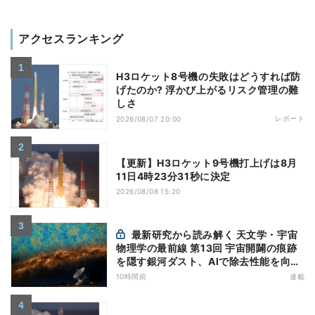
アクセスランキング
H3ロケット8号機の失敗はどうすれば防
げたのか? 浮かび上がるリスク管理の難
しさ
レポート
2026/08/07 20:00
【更新】H3ロケット9号機打上げは8月
11日4時23分31秒に決定
2026/08/08 15:20
最新研究から読み解く 天文学・宇宙
物理学の最前線 第13回 宇宙開闢の痕跡
を隠す銀河ダスト、AIで除去性能を向上
- CMBのBモード探索に新手法
10時間前
連載