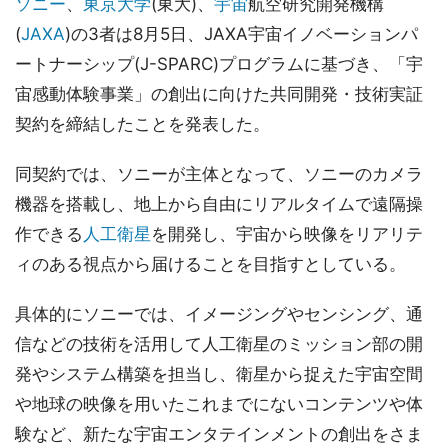
ソニー
、
東京大学
(東大)、
宇宙
航空研究開発機構
(
JAXA
)の3者は8月5日、JAXA宇宙イノベーションパ
ートナーシップ(J-SPARC)プログラムに基づき、「宇
宙感動体験事業」の創出に向けた共同開発・技術実証
契約を締結したことを発表した。
同契約では、ソニーが主体となって、ソニーのカメラ
機器を搭載し、地上から自由にリアルタイムで遠隔操
作できる
人工衛星
を開発し、宇宙から映像をリアリテ
ィのある視点から届けることを目指すとしている。
具体的にソニーでは、イメージングやセンシング、通
信などの技術を活用して人工衛星のミッション部の開
発やシステム構築を担当し、衛星から捉えた宇宙空間
や地球の映像を用いたこれまでにないコンテンツや体
験など、新たな宇宙エンタテインメントの創出をさま