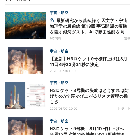
宇宙・航空
最新研究から読み解く 天文学・宇宙
物理学の最前線 第13回 宇宙開闢の痕跡
を隠す銀河ダスト、AIで除去性能を向上
- CMBのBモード探索に新手法
9時間前
連載
宇宙・航空
【更新】H3ロケット9号機打上げは8月
11日4時23分31秒に決定
2026/08/08 15:20
宇宙・航空
H3ロケット8号機の失敗はどうすれば防
げたのか? 浮かび上がるリスク管理の難
しさ
レポート
2026/08/07 20:00
宇宙・航空
H3ロケット9号機、8月10日打上げへ
台風13号次第で条件整わない可能性も