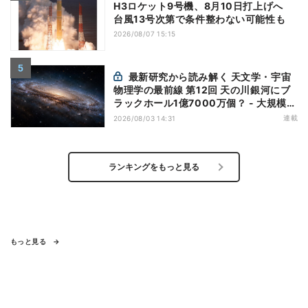
H3ロケット9号機、8月10日打上げへ
台風13号次第で条件整わない可能性も
2026/08/07 15:15
最新研究から読み解く 天文学・宇宙
物理学の最前線 第12回 天の川銀河にブ
ラックホール1億7000万個？ - 大規模計
算が描くその分布
連載
2026/08/03 14:31
ランキングをもっと見る
もっと見る