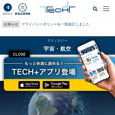
ログイン
新規会員登録
お知らせ
プライバシーポリシーを一部改訂しました
テクノロジー
宇宙・航空
CLOSE
TECH+
テクノロジー
宇宙・航空
経営破綻した宇宙インターネット「ワンウェブ」、英国政府などが買収へ