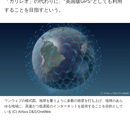
「ガリレオ」の代わりに、"英国版GPS"としても利用
することを目指すという。
ワンウェブの模式図。地球を覆うように多数の衛星を打ち上げ、地球のあら
ゆる地域に、高速かつ低遅延のインターネットを提供することを目的として
いる (C) Airbus D&S/OneWeb