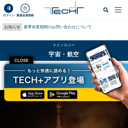
ログイン
新規会員登録
お知らせ
夏季休業期間のお問い合わせについて
テクノロジー
宇宙・航空
CLOSE
TECH+
テクノロジー
宇宙・航空
全世界にインターネットをつなげる「ワンウェブ」、通信衛星34機を打ち上げ