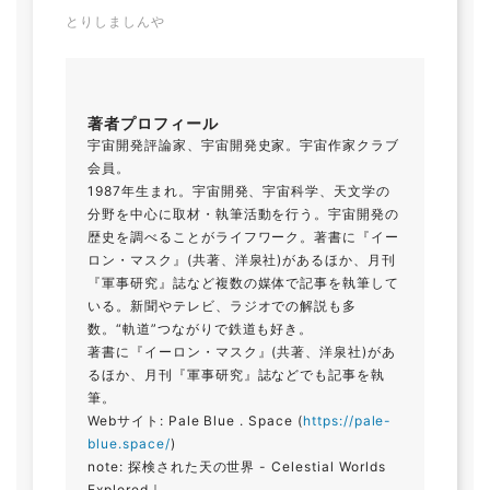
とりしましんや
著者プロフィール
宇宙開発評論家、宇宙開発史家。宇宙作家クラブ
会員。
1987年生まれ。宇宙開発、宇宙科学、天文学の
分野を中心に取材・執筆活動を行う。宇宙開発の
歴史を調べることがライフワーク。著書に『イー
ロン・マスク』(共著、洋泉社)があるほか、月刊
『軍事研究』誌など複数の媒体で記事を執筆して
いる。新聞やテレビ、ラジオでの解説も多
数。“軌道”つながりで鉄道も好き。
著書に『イーロン・マスク』(共著、洋泉社)があ
るほか、月刊『軍事研究』誌などでも記事を執
筆。
Webサイト: Pale Blue . Space (
https://pale-
blue.space/
)
note: 探検された天の世界 - Celestial Worlds
Explored｜