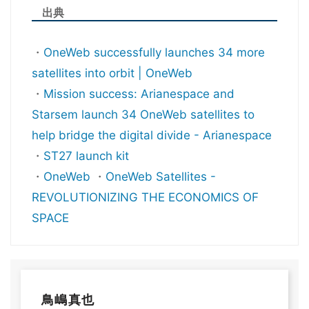
出典
・
OneWeb successfully launches 34 more
satellites into orbit | OneWeb
・
Mission success: Arianespace and
Starsem launch 34 OneWeb satellites to
help bridge the digital divide - Arianespace
・
ST27 launch kit
・
OneWeb
・
OneWeb Satellites -
REVOLUTIONIZING THE ECONOMICS OF
SPACE
鳥嶋真也