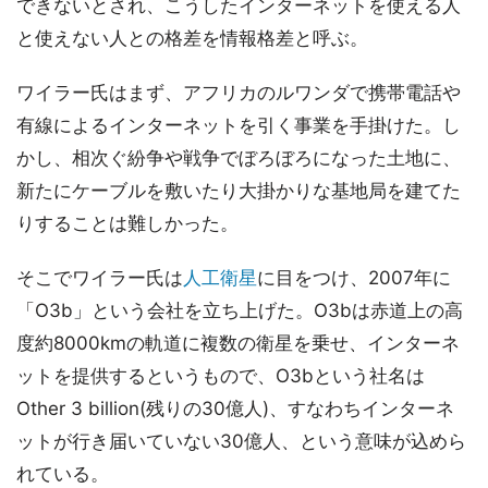
できないとされ、こうしたインターネットを使える人
と使えない人との格差を情報格差と呼ぶ。
ワイラー氏はまず、アフリカのルワンダで携帯電話や
有線によるインターネットを引く事業を手掛けた。し
かし、相次ぐ紛争や戦争でぼろぼろになった土地に、
新たにケーブルを敷いたり大掛かりな基地局を建てた
りすることは難しかった。
そこでワイラー氏は
人工衛星
に目をつけ、2007年に
「O3b」という会社を立ち上げた。O3bは赤道上の高
度約8000kmの軌道に複数の衛星を乗せ、インターネ
ットを提供するというもので、O3bという社名は
Other 3 billion(残りの30億人)、すなわちインターネ
ットが行き届いていない30億人、という意味が込めら
れている。