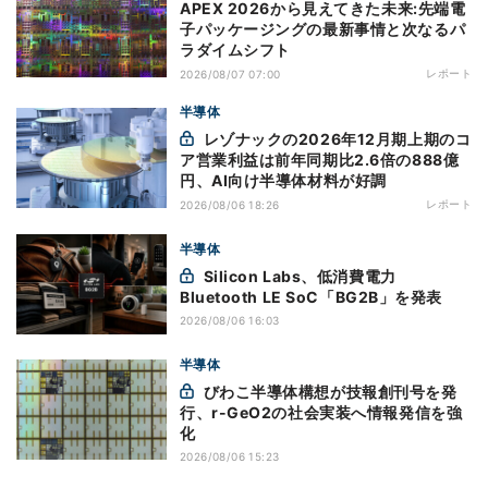
APEX 2026から見えてきた未来:先端電
子パッケージングの最新事情と次なるパ
ラダイムシフト
レポート
2026/08/07 07:00
半導体
レゾナックの2026年12月期上期のコ
ア営業利益は前年同期比2.6倍の888億
円、AI向け半導体材料が好調
レポート
2026/08/06 18:26
半導体
Silicon Labs、低消費電力
Bluetooth LE SoC「BG2B」を発表
2026/08/06 16:03
半導体
びわこ半導体構想が技報創刊号を発
行、r-GeO2の社会実装へ情報発信を強
化
2026/08/06 15:23