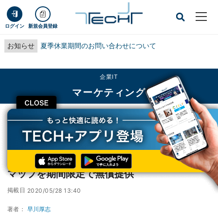
ログイン
新規会員登録
お知らせ
夏季休業期間のお問い合わせについて
企業IT
マーケティング
CLOSE
TECH+
企業IT
マーケティング
ドコモ、最短1時間前の人口分布を把握できるマップを期間限定で無償提供
ドコモ、最短1時間前の人口分布を把握できる
マップを期間限定で無償提供
掲載日
2020/05/28 13:40
著者：
早川厚志