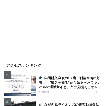
アクセスランキング
年間購入金額20%増、利益率8pt改
善——“顧客を知る”から始まったファン
ケルの通販変革と、次に見据えるオムニ
チャネル
21時間前
レポート
なぜ西武ライオンズの観客動員数は