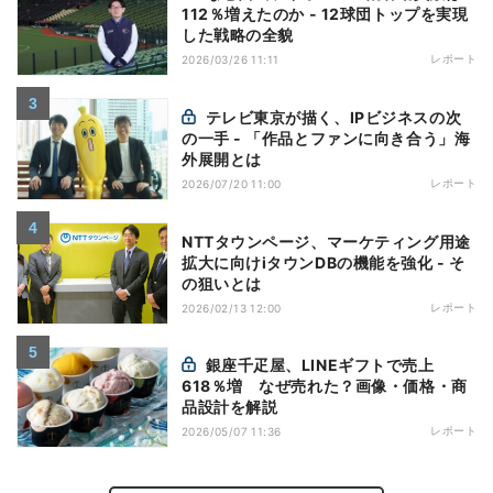
112％増えたのか - 12球団トップを実現
した戦略の全貌
レポート
2026/03/26 11:11
テレビ東京が描く、IPビジネスの次
の一手 - 「作品とファンに向き合う」海
外展開とは
レポート
2026/07/20 11:00
NTTタウンページ、マーケティング用途
拡大に向けiタウンDBの機能を強化 - そ
の狙いとは
レポート
2026/02/13 12:00
銀座千疋屋、LINEギフトで売上
618％増 なぜ売れた？画像・価格・商
品設計を解説
レポート
2026/05/07 11:36