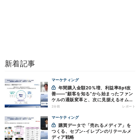
新着記事
マーケティング
年間購入金額20%増、利益率8pt改
善——“顧客を知る”から始まったファン
ケルの通販変革と、次に見据えるオムニ
チャネル
2分前
レポート
マーケティング
購買データで「売れるメディア」を
つくる、セブン-イレブンのリテールメ
ディア戦略