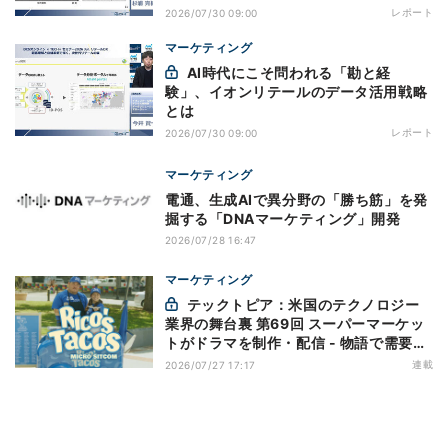
レポート
2026/07/30 09:00
マーケティング
AI時代にこそ問われる「勘と経
験」、イオンリテールのデータ活用戦略
とは
レポート
2026/07/30 09:00
マーケティング
電通、生成AIで異分野の「勝ち筋」を発
掘する「DNAマーケティング」開発
2026/07/28 16:47
マーケティング
テックトピア：米国のテクノロジー
業界の舞台裏 第69回 スーパーマーケッ
トがドラマを制作・配信 - 物語で需要を
演出する小売メディア
連載
2026/07/27 17:17