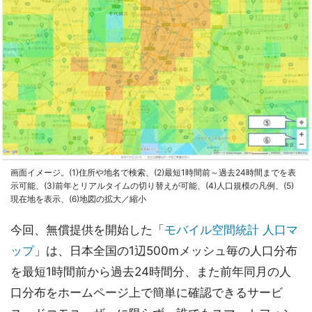
画面イメージ。(1)住所や地名で検索、(2)最短1時間前～過去24時間までを表
示可能、(3)前年とリアルタイムの切り替えが可能、(4)人口規模の凡例、(5)
現在地を表示、(6)地図の拡大／縮小
今回、無償提供を開始した「
モバイル空間統計 人口マ
ップ
」は、日本全国の1辺500mメッシュ毎の人口分布
を最短1時間前から過去24時間分、また前年同月の人
口分布をホームページ上で簡単に確認できるサービ