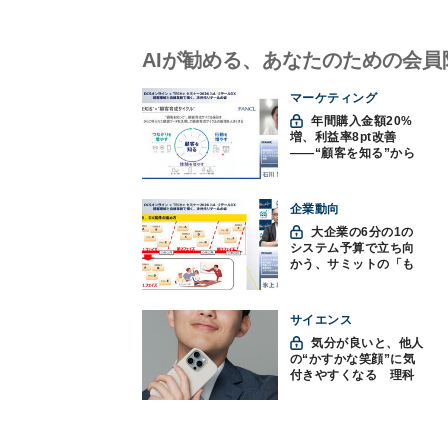
AIが勧める、あなたのための会員
マーケティング
年間購入金額20%
増、利益率8pt改善
——“顧客を知る”から
始まったファンケルの
通販変革と、次に見据
えるオムニチャネル
企業動向
大企業の6分の1の
システム予算で立ち向
かう、サミットの「も
みくちゃDX」
サイエンス
気分が良いと、他人
の“かすかな笑顔”に気
付きやすくなる 理科
大など発見