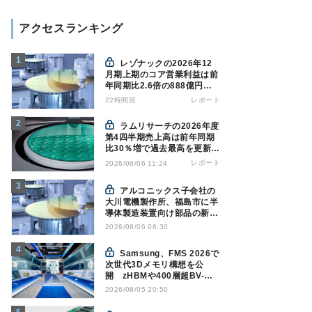
アクセスランキング
レゾナックの2026年12
月期上期のコア営業利益は前
年同期比2.6倍の888億円、
AI向け半導体材料が好調
22時間前
レポート
ラムリサーチの2026年度
第4四半期売上高は前年同期
比30％増で過去最高を更新、
NAND関連が好調
レポート
2026/08/06 11:24
アルコニックス子会社の
大川電機製作所、福島市に半
導体製造装置向け部品の新工
場建設を決定
2026/08/06 06:30
Samsung、FMS 2026で
次世代3Dメモリ構想を公
開 zHBMや400層超BV-
NANDを披露
2026/08/05 20:50