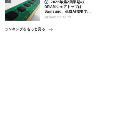
2026年第2四半期の
DRAMシェアトップは
Samsung、生成AI需要で競
争構図に変化
2026/08/05 18:32
Counterpoint調べ
ランキングをもっと見る