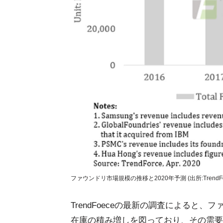
ファウンドリ市場規模の推移と2020年予測 (出所:TrendFor
TrendFoeceの最新の調査によると、
在庫の積み増しを図っており、その需要か