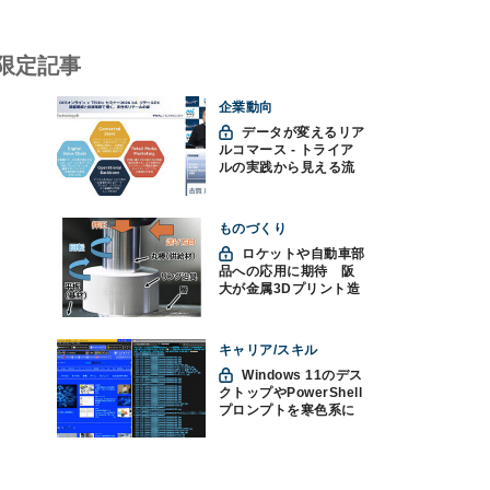
限定記事
企業動向
データが変えるリア
ルコマース - トライア
ルの実践から見える流
通変革の未来
ものづくり
ロケットや自動車部
品への応用に期待 阪
大が金属3Dプリント造
形技術を高速化
キャリア/スキル
Windows 11のデス
クトップやPowerShell
プロンプトを寒色系に
して"涼"を取る