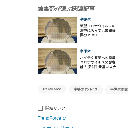
編集部が選ぶ関連記事
半導体
新型コロナウイルスの
渦中にあっても業績好
調のTSMC
半導体
ハイテク産業への新型
コロナウイルスの影響
は？ 第1回 新型コロナ
の半導体産業への影響
はどの程度のものとな
るのか？
TrendForce
半導体デバイス
半導体市場
関連リンク
TrendForce
ニュースリリース