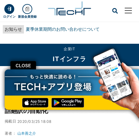
ログイン
新規会員登録
お知らせ
夏季休業期間のお問い合わせについて
企業IT
ITインフラ
CLOSE
TECH+
企業IT
ITインフラ
NTT東日本と北大、動物園飼育の高度化と手話翻訳の自動化
NTT東日本と北大、動物園飼育の高度化と手
話翻訳の自動化
掲載日
2020/03/25 18:08
著者：
山本善之介