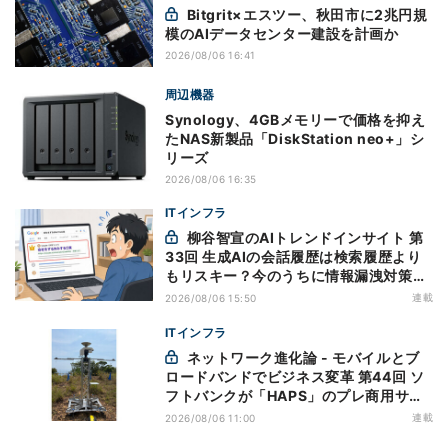
Bitgrit×エスツー、秋田市に2兆円規
模のAIデータセンター建設を計画か
2026/08/06 16:41
周辺機器
Synology、4GBメモリーで価格を抑え
たNAS新製品「DiskStation neo+」シ
リーズ
2026/08/06 16:35
ITインフラ
柳谷智宣のAIトレンドインサイト 第
33回 生成AIの会話履歴は検索履歴より
もリスキー？今のうちに情報漏洩対策を
万全にしておこう
連載
2026/08/06 15:50
ITインフラ
ネットワーク進化論 - モバイルとブ
ロードバンドでビジネス変革 第44回 ソ
フトバンクが「HAPS」のプレ商用サー
ビス開始を表明、本格的な商用展開のめ
連載
2026/08/06 11:00
どは