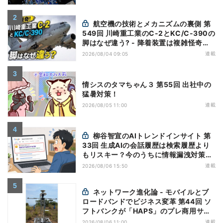
航空機の技術とメカニズムの裏側 第
549回 川崎重工業のC-2とKC/C-390の
脚はなぜ違う? - 降着装置は複雑怪奇
(5)|軍用輸送機(10)
連載
2026/08/04 09:05
情シスのタマちゃん３ 第55回 出社中の
猛暑対策！
連載
2026/08/05 11:00
柳谷智宣のAIトレンドインサイト 第
33回 生成AIの会話履歴は検索履歴より
もリスキー？今のうちに情報漏洩対策を
万全にしておこう
連載
2026/08/06 15:50
ネットワーク進化論 - モバイルとブ
ロードバンドでビジネス変革 第44回 ソ
フトバンクが「HAPS」のプレ商用サー
ビス開始を表明、本格的な商用展開のめ
連載
2026/08/06 11:00