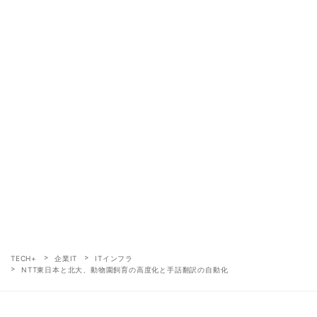
TECH+
企業IT
ITインフラ
NTT東日本と北大、動物園飼育の高度化と手話翻訳の自動化