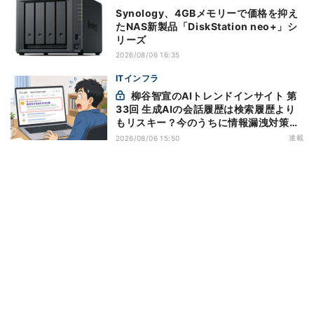
Synology、4GBメモリーで価格を抑え
たNAS新製品「DiskStation neo+」シ
リーズ
2026/08/06 16:35
ITインフラ
柳谷智宣のAIトレンドインサイト 第
33回 生成AIの会話履歴は検索履歴より
もリスキー？今のうちに情報漏洩対策を
万全にしておこう
連載
2026/08/06 15:50