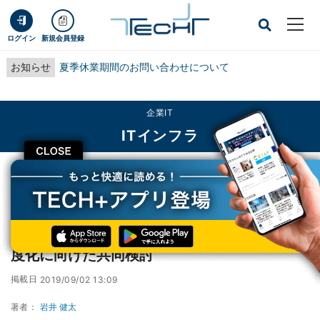
ログイン
新規会員登録
お知らせ
夏季休業期間のお問い合わせについて
企業IT
ITインフラ
CLOSE
TECH+
企業IT
ITインフラ
ファナック、日立、ドコモ、5Gで製造現場高度化に向けた共同検討
ファナック、日立、ドコモ、5Gで製造現場高
度化に向けた共同検討
掲載日
2019/09/02 13:09
著者：
岩井 健太