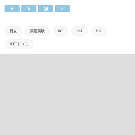
日立
実証実験
IoT
IIoT
5G
NTTドコモ