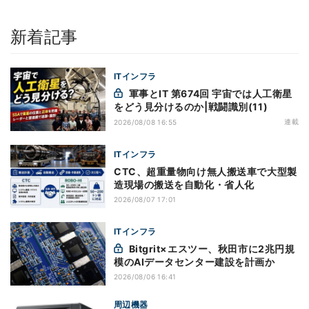
新着記事
ITインフラ
軍事とIT 第674回 宇宙では人工衛星
をどう見分けるのか|戦闘識別(11)
連載
2026/08/08 16:55
ITインフラ
CTC、超重量物向け無人搬送車で大型製
造現場の搬送を自動化・省人化
2026/08/07 17:01
ITインフラ
Bitgrit×エスツー、秋田市に2兆円規
模のAIデータセンター建設を計画か
2026/08/06 16:41
周辺機器