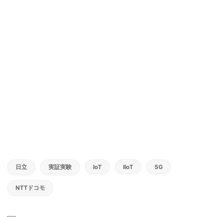
日立
実証実験
IoT
IIoT
5G
NTTドコモ