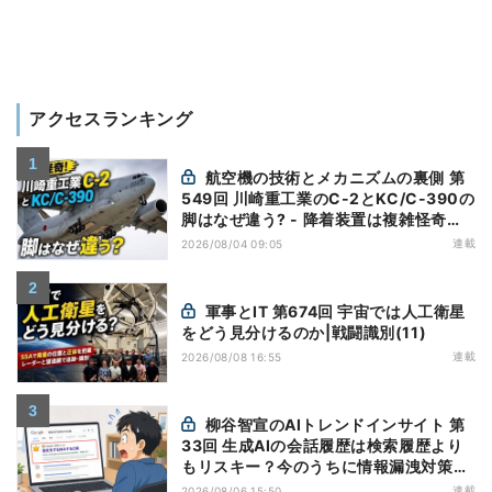
アクセスランキング
航空機の技術とメカニズムの裏側 第
549回 川崎重工業のC-2とKC/C-390の
脚はなぜ違う? - 降着装置は複雑怪奇
(5)|軍用輸送機(10)
連載
2026/08/04 09:05
軍事とIT 第674回 宇宙では人工衛星
をどう見分けるのか|戦闘識別(11)
連載
2026/08/08 16:55
柳谷智宣のAIトレンドインサイト 第
33回 生成AIの会話履歴は検索履歴より
もリスキー？今のうちに情報漏洩対策を
万全にしておこう
連載
2026/08/06 15:50