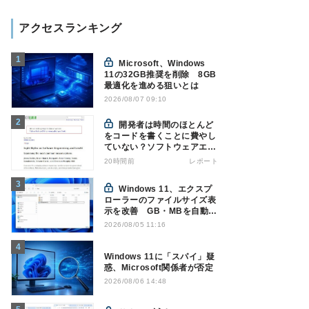
アクセスランキング
Microsoft、Windows
11の32GB推奨を削除 8GB
最適化を進める狙いとは
2026/08/07 09:10
開発者は時間のほとんど
をコードを書くことに費やし
ていない？ソフトウェアエン
ジニアリングにおけるAIの8
20時間前
レポート
つの神話への賛否
Windows 11、エクスプ
ローラーのファイルサイズ表
示を改善 GB・MBを自動表
示へ
2026/08/05 11:16
Windows 11に「スパイ」疑
惑、Microsoft関係者が否定
2026/08/06 14:48