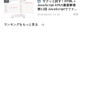
サクッと試す！HTML＋
JavaScript APIの最新事情
第11回 JavaScriptでファイ
ル管理！Origin Private File
連載
2026/08/06 14:18
Systemを活用する
ランキングをもっと見る