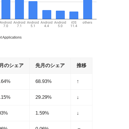
plications
月のシェア
先月のシェア
推移
.64%
68.93%
↑
.15%
29.29%
↓
03%
1.59%
↓
06%
0.06%
＝