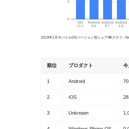
2019年1月モバイルOSバージョン別シェア/棒グラフ - Net Ap
順位
プロダクト
今
1
Android
70
2
iOS
28
3
Unknown
1.
4
Windows Phone OS
0.