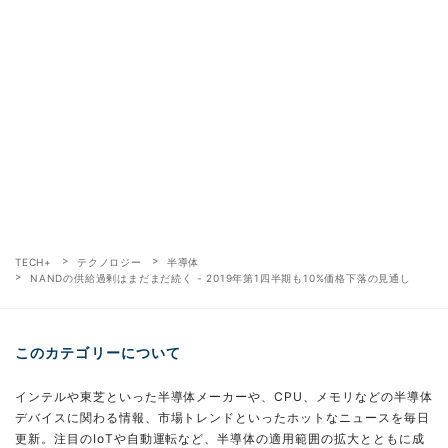
TECH+
テクノロジー
半導体
NANDの供給過剰はまだまだ続く - 2019年第1四半期も10%価格下落の見通し
このカテゴリーについて
インテルや東芝といった半導体メーカーや、CPU、メモリなどの半導体
デバイスに関わる情報、市場トレンドといったホットなニュースを毎日
更新。注目のIoTや自動運転など、半導体の適用範囲の拡大とともに成