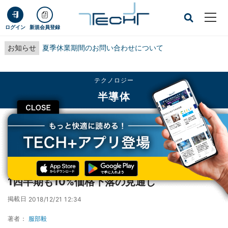
ログイン
新規会員登録
お知らせ
夏季休業期間のお問い合わせについて
テクノロジー
半導体
CLOSE
TECH+
テクノロジー
半導体
NANDの供給過剰はまだまだ続く - 2019年第1四半期も10%価格下落の見通し
NANDの供給過剰はまだまだ続く - 2019年第
1四半期も10%価格下落の見通し
掲載日
2018/12/21 12:34
著者：
服部毅