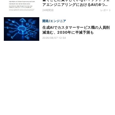
アエンジニアリングにおけるAIの8つの
神話への賛否
24時間前
レポート
開発/エンジニア
生成AIでカスタマーサービス職の人員削
減進む、2030年に半減予測も
2026/08/07 12:54