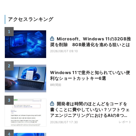
アクセスランキング
Microsoft、Windows 11の32GB推
奨を削除 8GB最適化を進める狙いとは
2026/08/07 09:10
Windows 11で意外と知られていない便
利なショートカットキー6選
8時間前
開発者は時間のほとんどをコードを
書くことに費やしていない？ソフトウェ
アエンジニアリングにおけるAIの8つの
神話への賛否
レポート
2026/08/07 17:30