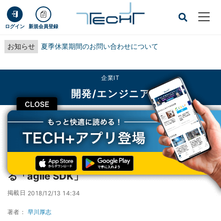
ログイン
新規会員登録
お知らせ
夏季休業期間のお問い合わせについて
企業IT
開発/エンジニア
CLOSE
TECH+
企業IT
開発/エンジニア
BlueMeme、アジャイル開発の導入を支援する「agile SDK」
BlueMeme、アジャイル開発の導入を支援す
る「agile SDK」
掲載日
2018/12/13 14:34
著者：
早川厚志