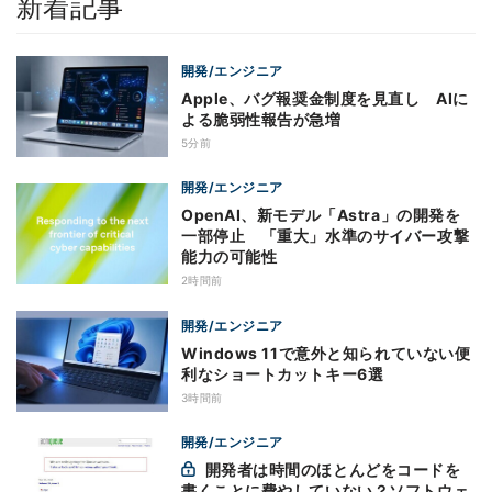
新着記事
開発/エンジニア
Apple、バグ報奨金制度を見直し AIに
よる脆弱性報告が急増
5分前
開発/エンジニア
OpenAI、新モデル「Astra」の開発を
一部停止 「重大」水準のサイバー攻撃
能力の可能性
2時間前
開発/エンジニア
Windows 11で意外と知られていない便
利なショートカットキー6選
3時間前
開発/エンジニア
開発者は時間のほとんどをコードを
書くことに費やしていない？ソフトウェ