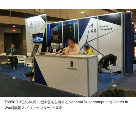
Top500 3位の神威・太湖之光を擁するNational Supercomputing Center in
Wuxi(無錫スパコンセンター)の展示