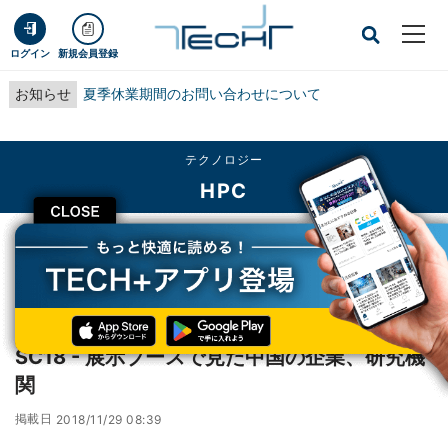
ログイン
新規会員登録
お知らせ
夏季休業期間のお問い合わせについて
テクノロジー
HPC
CLOSE
TECH+
テクノロジー
HPC
SC18 - 展示ブースで見た中国の企業、研究機関
レポート
SC18 - 展示ブースで見た中国の企業、研究機
関
掲載日
2018/11/29 08:39