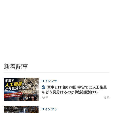
新着記事
ITインフラ
軍事とIT 第674回 宇宙では人工衛星
をどう見分けるのか|戦闘識別(11)
2分前
連載
ITインフラ