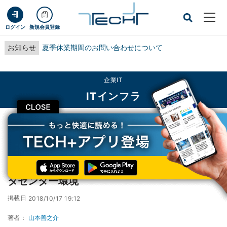
ログイン
新規会員登録
お知らせ
夏季休業期間のお問い合わせについて
企業IT
ITインフラ
CLOSE
TECH+
企業IT
ITインフラ
NTT Com、GPUサーバ向け超高発熱対応データセンター環境
NTT Com、GPUサーバ向け超高発熱対応デー
タセンター環境
掲載日
2018/10/17 19:12
著者：
山本善之介