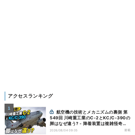
アクセスランキング
航空機の技術とメカニズムの裏側 第
549回 川崎重工業のC-2とKC/C-390の
脚はなぜ違う? - 降着装置は複雑怪奇
(5)|軍用輸送機(10)
連載
2026/08/04 09:05