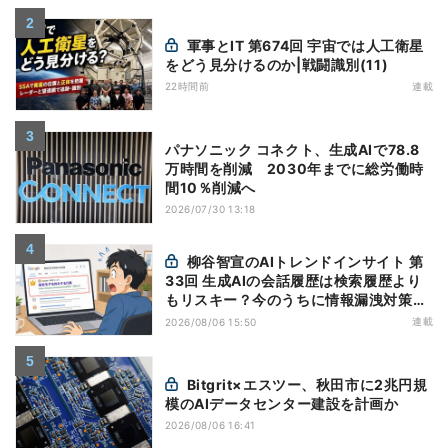
軍事とIT 第674回 宇宙では人工衛星
をどう見分けるのか|戦闘識別(11)
22時間前
連載
パナソニック コネクト、生成AIで78.8
万時間を削減 2030年までに総労働時
間10％削減へ
2026/07/30 13:18
柳谷智宣のAIトレンドインサイト 第
33回 生成AIの会話履歴は検索履歴より
もリスキー？今のうちに情報漏洩対策を
万全にしておこう
連載
2026/08/06 15:50
Bitgrit×エスツー、秋田市に2兆円規
模のAIデータセンター建設を計画か
2026/08/06 16:41