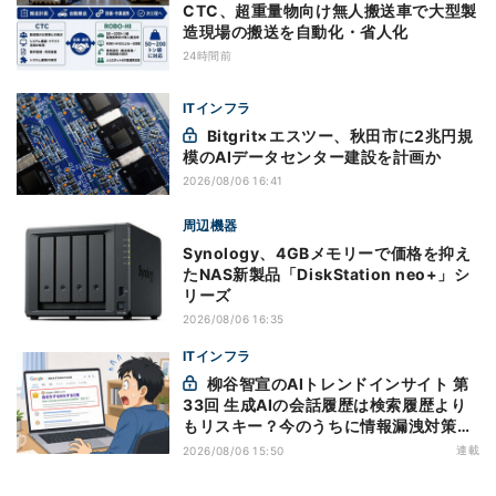
CTC、超重量物向け無人搬送車で大型製
造現場の搬送を自動化・省人化
24時間前
ITインフラ
Bitgrit×エスツー、秋田市に2兆円規
模のAIデータセンター建設を計画か
2026/08/06 16:41
周辺機器
Synology、4GBメモリーで価格を抑え
たNAS新製品「DiskStation neo+」シ
リーズ
2026/08/06 16:35
ITインフラ
柳谷智宣のAIトレンドインサイト 第
33回 生成AIの会話履歴は検索履歴より
もリスキー？今のうちに情報漏洩対策を
万全にしておこう
連載
2026/08/06 15:50