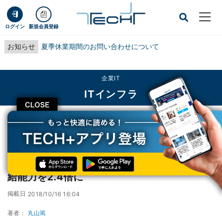
ログイン
新規会員登録
お知らせ
夏季休業期間のお問い合わせについて
企業IT
ITインフラ
CLOSE
TECH+
企業IT
ITインフラ
NTT Com、英に8番目のデータセンター - 供給能力を2.4倍に
NTT Com、英に8番目のデータセンター - 供
給能力を2.4倍に
掲載日
2018/10/16 16:04
著者：
丸山篤