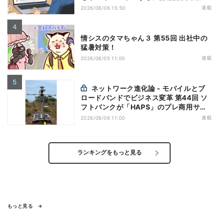
万全にしておこう
連載
2026/08/06 15:50
情シスのタマちゃん３ 第55回 出社中の
猛暑対策！
連載
2026/08/05 11:00
ネットワーク進化論 - モバイルとブ
ロードバンドでビジネス変革 第44回 ソ
フトバンクが「HAPS」のプレ商用サー
ビス開始を表明、本格的な商用展開のめ
連載
2026/08/06 11:00
どは
ランキングをもっと見る
もっと見る