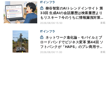
ITインフラ
柳谷智宣のAIトレンドインサイト 第
33回 生成AIの会話履歴は検索履歴より
もリスキー？今のうちに情報漏洩対策を
万全にしておこう
連載
2026/08/06 15:50
ITインフラ
ネットワーク進化論 - モバイルとブ
ロードバンドでビジネス変革 第44回 ソ
フトバンクが「HAPS」のプレ商用サー
ビス開始を表明、本格的な商用展開のめ
連載
2026/08/06 11:00
どは