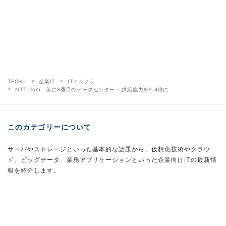
TECH+
企業IT
ITインフラ
NTT Com、英に8番目のデータセンター - 供給能力を2.4倍に
このカテゴリーについて
サーバやストレージといった基本的な話題から、仮想化技術やクラウ
ド、ビッグデータ、業務アプリケーションといった企業向けITの最新情
報を紹介します。