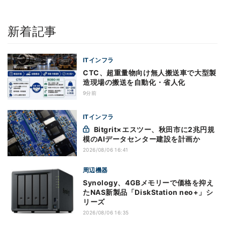
新着記事
ITインフラ
CTC、超重量物向け無人搬送車で大型製
造現場の搬送を自動化・省人化
9分前
ITインフラ
Bitgrit×エスツー、秋田市に2兆円規
模のAIデータセンター建設を計画か
2026/08/06 16:41
周辺機器
Synology、4GBメモリーで価格を抑え
たNAS新製品「DiskStation neo+」シ
リーズ
2026/08/06 16:35