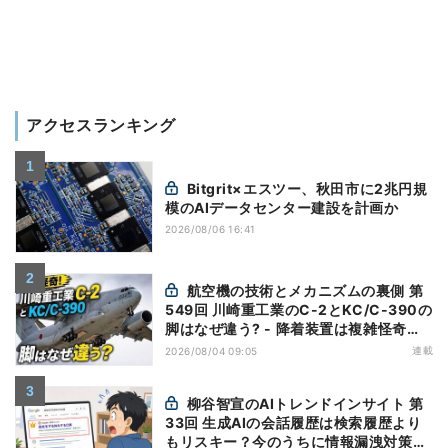
アクセスランキング
Bitgrit×エスツー、秋田市に2兆円規
模のAIデータセンター建設を計画か
2026/08/06 16:41
航空機の技術とメカニズムの裏側 第
549回 川崎重工業のC-2とKC/C-390の
脚はなぜ違う? - 降着装置は複雑怪奇
(5)|軍用輸送機(10)
連載
2026/08/04 09:05
柳谷智宣のAIトレンドインサイト 第
33回 生成AIの会話履歴は検索履歴より
もリスキー？今のうちに情報漏洩対策を