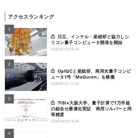
アクセスランキング
日立、インテル・産総研と協力しシ
リコン量子コンピュータ開発を開始
2026/07/23 16:43
OptQCと産総研、商用光量子コンピ
ュータ1号「MoQuren」を稼働
2026/07/27 15:49
TISI×大阪大学、量子計算で1万件超
の組合せ最適化実証 商用ソルバーと同
等精度
2026/08/05 16:55