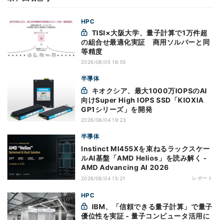
HPC
TISI×大阪大学、量子計算で1万件超
の組合せ最適化実証 商用ソルバーと同
等精度
2026/08/05 16:55
半導体
キオクシア、最大1000万IOPSのAI
向けSuper High IOPS SSD「KIOXIA
GP1シリーズ」を開発
2026/08/04 19:23
半導体
Instinct MI455Xを束ねるラックスケー
ルAI基盤「AMD Helios」を読み解く -
AMD Advancing AI 2026
レポート
2026/08/04 15:21
HPC
IBM、「信頼できる量子計算」で量子
優位性を実証 - 量子コンピュータ活用に