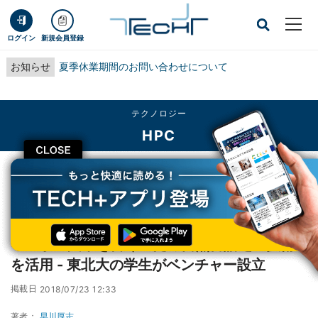
ログイン
新規会員登録
お知らせ
夏季休業期間のお問い合わせについて
テクノロジー
HPC
CLOSE
TECH+
テクノロジー
HPC
「上手い文章を書く」ため自然言語処理技術を活用 - 東北大の学生がベンチャー
設立
「上手い文章を書く」ため自然言語処理技術
を活用 - 東北大の学生がベンチャー設立
掲載日
2018/07/23 12:33
著者：
早川厚志