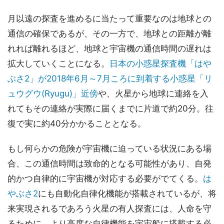
月以遠の探査を進めるに当たって重要なのは地球との
通信の確保であるが、その一方で、地球との距離が離
れれば離れるほど、地球と宇宙機の通信時間の遅れは
拡大していくことになる。
日本の小惑星探査機「はや
ぶさ2」が2018年6月～7月ころに到着する小惑星「リ
ュウグウ(Ryugu)」近傍
や、火星から地球に連絡を入
れてもその連絡が実際に届くまでに片道で約20分。往
復で実に約40分かかることとなる。
もし何らかの危険が宇宙機に迫っている状況にある場
合、この通信時間は致命的となる可能性があり、自発
的かつ自律的に宇宙機が対応する必要がでてくる。
は
やぶさ2
にも自動化自律化機能が搭載されているが、将
来実現されるであろう火星の有人探査には、人命を守
るために、より高度な自律機能を宇宙船に搭載する必