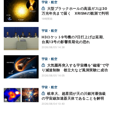
宇宙・航空
大型ブラックホールの高温ガスは30
万光年先まで届く XRISMの観測で判明
19時間前
宇宙・航空
H3ロケット9号機の7日打上げは延期、
台風13号の影響長期化の恐れ
2026/08/05 14:38
宇宙・航空
大気圏再突入する宇宙機を“磁場”で守
り減速制御 都立大など風洞実験に成功
2026/08/05 14:05
宇宙・航空
岐阜大、超星団が天の川銀河最強級
の宇宙線加速器天体であることを解明
2026/08/04 10:40