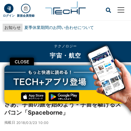
ログイン
新規会員登録
お知らせ
夏季休業期間のお問い合わせについて
テクノロジー
宇宙・航空
CLOSE
TECH+
テクノロジー
宇宙・航空
さあ、宇宙の旅を始めよう - 宇宙を駆けるスパコン「Spaceborne」
レポート
さあ、宇宙の旅を始めよう - 宇宙を駆けるス
パコン「Spaceborne」
掲載日
2018/03/23 10:00