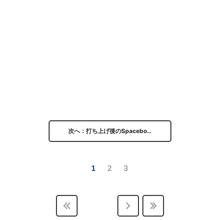
次へ：打ち上げ後のSpacebo…
1
2
3