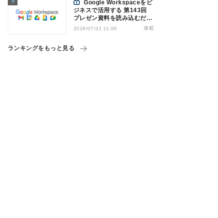
Google Workspaceをビ
ジネスで活用する 第143回
プレゼン資料を読み込むだけ
でナレーション付き動画を作
連載
2026/07/31 11:00
成可能になった「Google
Vids」
ランキングをもっと見る