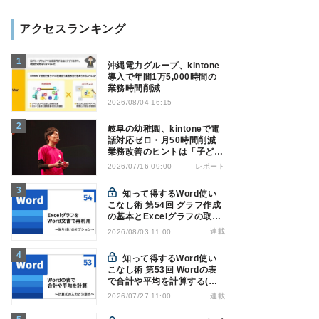
アクセスランキング
沖縄電力グループ、kintone
導入で年間1万5,000時間の
業務時間削減
2026/08/04 16:15
岐阜の幼稚園、kintoneで電
話対応ゼロ・月50時間削減
業務改善のヒントは「子ども
の遊び」
レポート
2026/07/16 09:00
知って得するWord使い
こなし術 第54回 グラフ作成
の基本とExcelグラフの取り
込み方法
連載
2026/08/03 11:00
知って得するWord使い
こなし術 第53回 Wordの表
で合計や平均を計算する(関
数の入力)
連載
2026/07/27 11:00