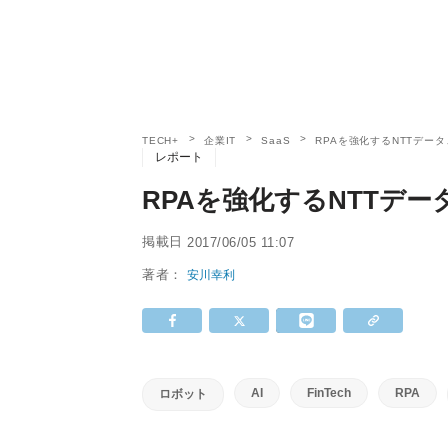
TECH+
企業IT
SaaS
RPAを強化するNTTデー
レポート
RPAを強化するNTTデ
掲載日
2017/06/05 11:07
著者：
安川幸利
AI
FinTech
RPA
ロボット