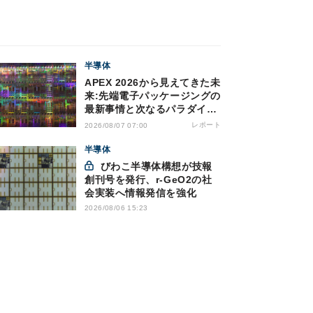
半導体
APEX 2026から見えてきた未
来:先端電子パッケージングの
最新事情と次なるパラダイム
シフト
レポート
2026/08/07 07:00
半導体
びわこ半導体構想が技報
創刊号を発行、r-GeO2の社
会実装へ情報発信を強化
2026/08/06 15:23