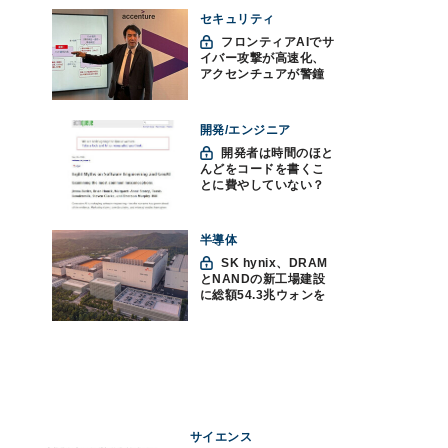
セキュリティ
フロンティアAIでサ
イバー攻撃が高速化、
アクセンチュアが警鐘
「防御中心からの脱却
を」
開発/エンジニア
開発者は時間のほと
んどをコードを書くこ
とに費やしていない？
ソフトウェアエンジニ
アリングにおけるAIの8
つの神話への賛否
半導体
SK hynix、DRAM
とNANDの新工場建設
に総額54.3兆ウォンを
投資
サイエンス