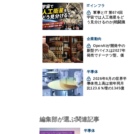
ITインフラ
軍事とIT 第674回
宇宙では人工衛星をど
う見分けるのか|戦闘識
別(11)
企業動向
OpenAIが開発中の
新型デバイスは2027年
発売でドーナツ型、価
格300ドル超に
半導体
2026年6月の世界半
導体売上高は前年同月
比123.6％増の1345億
ドルで過去最高更新
SIA調べ
編集部が選ぶ関連記事
半導体