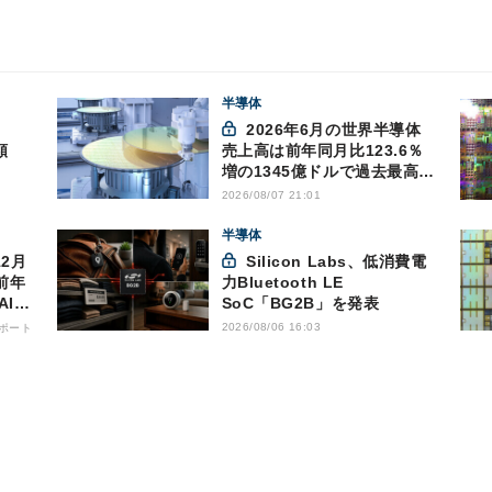
半導体
2026年6月の世界半導体
額
売上高は前年同月比123.6％
増の1345億ドルで過去最高更
新 SIA調べ
2026/08/07 21:01
半導体
Silicon Labs、低消費電
前年
力Bluetooth LE
AI向
SoC「BG2B」を発表
2026/08/06 16:03
ポート