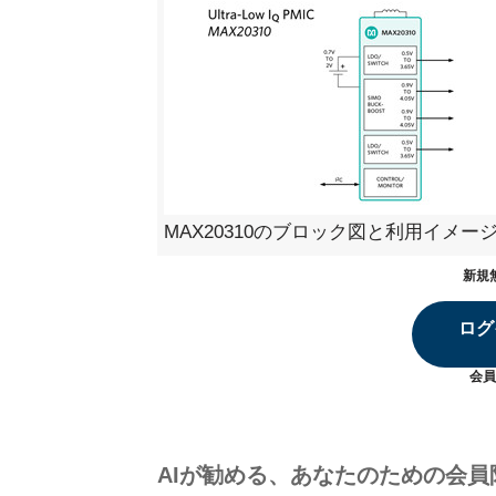
MAX20310のブロック図と利用イメー
新規
ログ
会員
AIが勧める、あなたのための会員