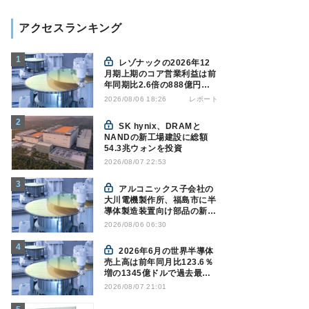
アクセスランキング
レゾナックの2026年12
月期上期のコア営業利益は前
年同期比2.6倍の888億円、
AI向け半導体材料が好調
レポート
2026/08/06 18:26
SK hynix、DRAMと
NANDの新工場建設に総額
54.3兆ウォンを投資
2026/08/07 22:53
アルコニックス子会社の
大川電機製作所、福島市に半
導体製造装置向け部品の新工
場建設を決定
2026/08/06 06:30
2026年6月の世界半導体
売上高は前年同月比123.6％
増の1345億ドルで過去最高
更新 SIA調べ
2026/08/07 21:01