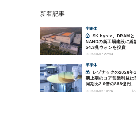
新着記事
半導体
SK hynix、DRAMと
NANDの新工場建設に総
54.3兆ウォンを投資
2026/08/07 22:53
半導体
レゾナックの2026年12月
期上期のコア営業利益は
同期比2.6倍の888億円、
け半導体材料が好調
レ
2026/08/06 18:26