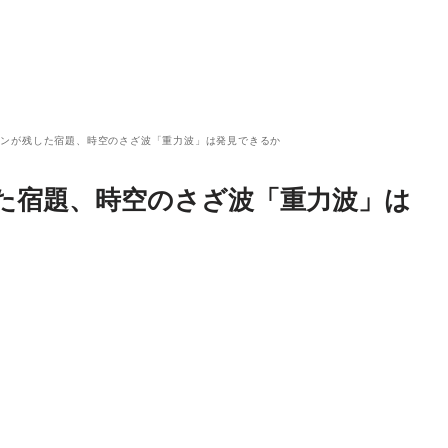
インが残した宿題、時空のさざ波「重力波」は発見できるか
た宿題、時空のさざ波「重力波」は