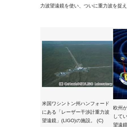
力波望遠鏡を使い、ついに重力波を捉え
米国ワシントン州ハンフォード
欧州が
にある「レーザー干渉計重力波
して
望遠鏡」(LIGO)の施設。 (C)
望遠鏡「