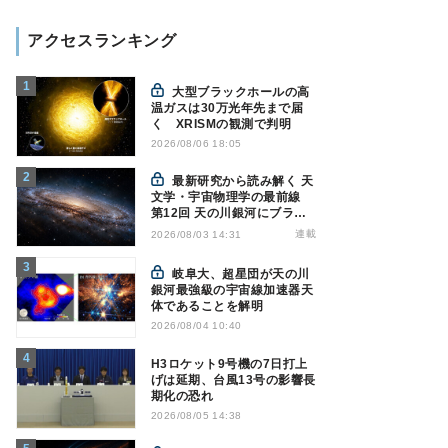
アクセスランキング
大型ブラックホールの高
温ガスは30万光年先まで届
く XRISMの観測で判明
2026/08/06 18:05
最新研究から読み解く 天
文学・宇宙物理学の最前線
第12回 天の川銀河にブラッ
クホール1億7000万個？ - 大
連載
2026/08/03 14:31
規模計算が描くその分布
岐阜大、超星団が天の川
銀河最強級の宇宙線加速器天
体であることを解明
2026/08/04 10:40
H3ロケット9号機の7日打上
げは延期、台風13号の影響長
期化の恐れ
2026/08/05 14:38