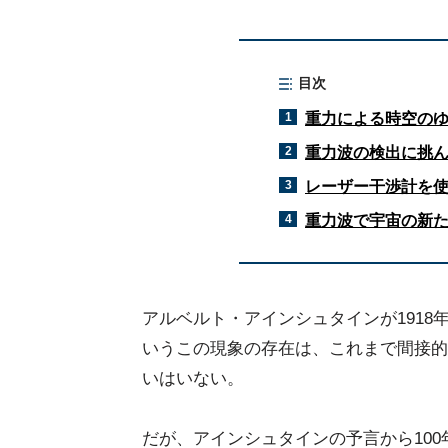
目次
1
重力による時空の
2
重力波の検出に挑
3
レーザー干渉計を
4
重力波で宇宙の新
アルベルト・アインシュタインが191
いうこの現象の存在は、これまで間接的
いはいない。
だが、アインシュタインの予言から10