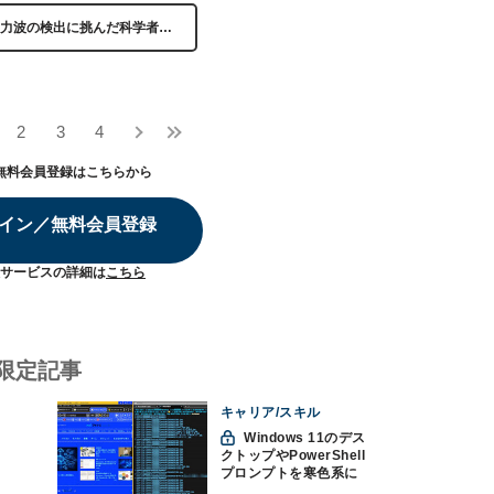
力波の検出に挑んだ科学者…
2
3
4
無料会員登録はこちらから
イン／無料会員登録
サービスの詳細は
こちら
限定記事
キャリア/スキル
Windows 11のデス
クトップやPowerShell
プロンプトを寒色系に
して"涼"を取る