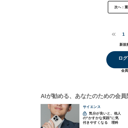
次へ：重
1
新規
ログ
会員
AIが勧める、あなたのための会員
サイエンス
気分が良いと、他人
の“かすかな笑顔”に気
付きやすくなる 理科
大など発見