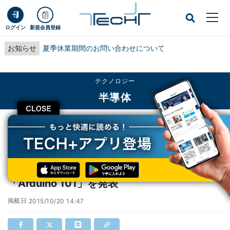
ログイン
新規会員登録
お知らせ
夏季休業期間のお問い合わせについて
テクノロジー
半導体
CLOSE
TECH+
テクノロジー
半導体
Intel、小型モジュール「Curie」を搭載した「Arduino 101」を発表
Intel、小型モジュール「Curie」を搭載した
「Arduino 101」を発表
掲載日
2015/10/20 14:47