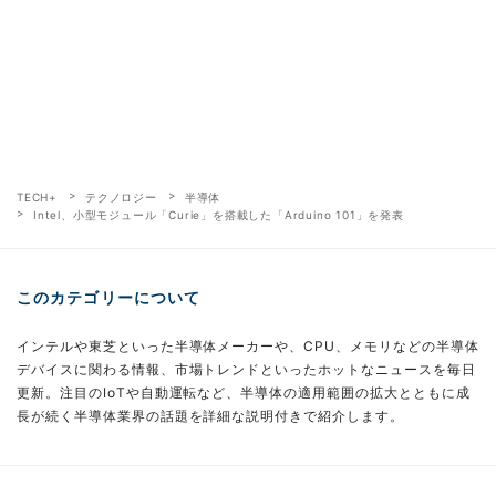
TECH+
テクノロジー
半導体
Intel、小型モジュール「Curie」を搭載した「Arduino 101」を発表
このカテゴリーについて
インテルや東芝といった半導体メーカーや、CPU、メモリなどの半導体
デバイスに関わる情報、市場トレンドといったホットなニュースを毎日
更新。注目のIoTや自動運転など、半導体の適用範囲の拡大とともに成
長が続く半導体業界の話題を詳細な説明付きで紹介します。