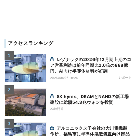
アクセスランキング
レゾナックの2026年12月期上期のコ
ア営業利益は前年同期比2.6倍の888億
円、AI向け半導体材料が好調
レポート
2026/08/06 18:26
SK hynix、DRAMとNANDの新工場
建設に総額54.3兆ウォンを投資
23時間前
アルコニックス子会社の大川電機製
作所、福島市に半導体製造装置向け部品