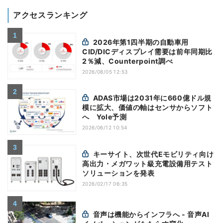
アクセスランキング
2026年第1四半期の自動車用
CID/DICディスプレイ需要は前年同期比
2％減、Counterpoint調べ
2026/08/05 12:53
ADAS市場は2031年に660億ドル規
模に拡大、価値の軸はセンサからソフト
へ Yole予測
2026/06/12 10:54
キーサイト、次世代Eモビリティ向け
高出力・メガワット級充電設備用テスト
ソリューションを発表
2026/02/17 06:35
音声は機能からインフラへ - 音声AI