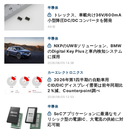
半導体
トレックス、車載向け36V/600mA
小型降圧DC/DCコンバータを開発
4分前
半導体
NXPのUWBソリューション、BMW
のDigital Key Plusと車内検知システム
に採用
2026/08/05 14:38
カーエレクトロニクス
2026年第1四半期の自動車用
CID/DICディスプレイ需要は前年同期比
2％減、Counterpoint調べ
2026/08/05 12:53
半導体
SoCアプリケーションに最適なモノ
リシック型の電源IC、大電流の供給に対
応可能