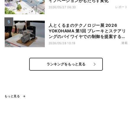
イノベーションがもたらす変化
レポート
2026/05/27 06:30
人とくるまのテクノロジー展 2026
YOKOHAMA 第1回 ブレーキとステアリ
ングのバイワイヤでの制御を提案するボ
ッシュ
連載
2026/05/28 10:19
ランキングをもっと見る
もっと見る