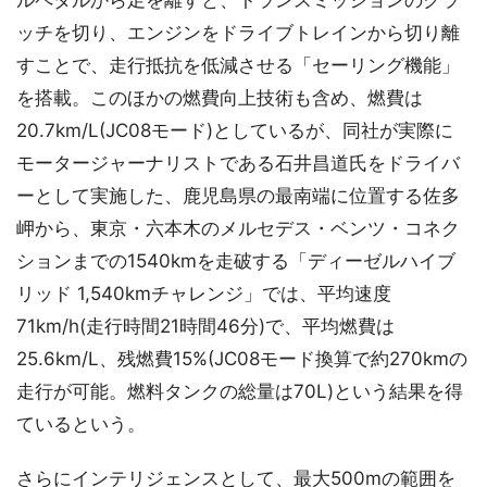
ルペダルから足を離すと、トランスミッションのクラ
ッチを切り、エンジンをドライブトレインから切り離
すことで、走行抵抗を低減させる「セーリング機能」
を搭載。このほかの燃費向上技術も含め、燃費は
20.7km/L(JC08モード)としているが、同社が実際に
モータージャーナリストである石井昌道氏をドライバ
ーとして実施した、鹿児島県の最南端に位置する佐多
岬から、東京・六本木のメルセデス・ベンツ・コネク
ションまでの1540kmを走破する「ディーゼルハイブ
リッド 1,540kmチャレンジ」では、平均速度
71km/h(走行時間21時間46分)で、平均燃費は
25.6km/L、残燃費15%(JC08モード換算で約270kmの
走行が可能。燃料タンクの総量は70L)という結果を得
ているという。
さらにインテリジェンスとして、最大500mの範囲を