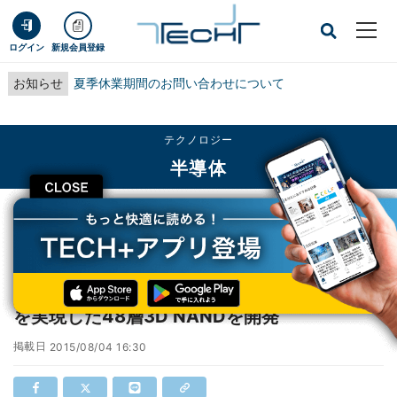
ログイン
新規会員登録
お知らせ
夏季休業期間のお問い合わせについて
テクノロジー
半導体
CLOSE
TECH+
テクノロジー
半導体
サンディスク、3ビットセルを採用して32GBを実現した48層3D NANDを開発
サンディスク、3ビットセルを採用して32GB
を実現した48層3D NANDを開発
掲載日
2015/08/04 16:30