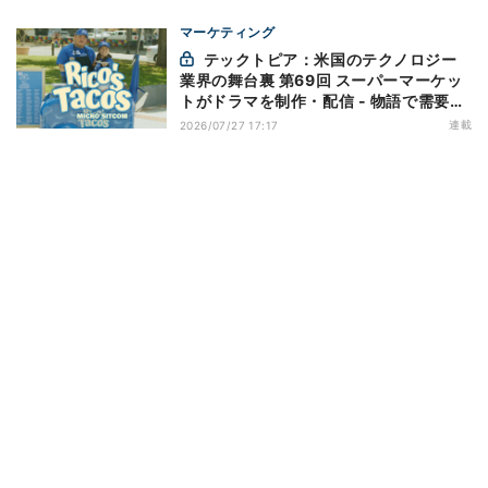
マーケティング
テックトピア：米国のテクノロジー
業界の舞台裏 第69回 スーパーマーケッ
トがドラマを制作・配信 - 物語で需要を
演出する小売メディア
連載
2026/07/27 17:17