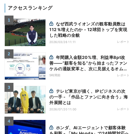
アクセスランキング
なぜ西武ライオンズの観客動員数は
112％増えたのか - 12球団トップを実現
した戦略の全貌
レポート
2026/03/26 11:11
年間購入金額20%増、利益率8pt改
善——“顧客を知る”から始まったファン
ケルの通販変革と、次に見据えるオムニ
チャネル
5時間前
レポート
テレビ東京が描く、IPビジネスの次
の一手 - 「作品とファンに向き合う」海
外展開とは
レポート
2026/07/20 11:00
ホンダ、AIエージェントで顧客体験
を刷新 - 「My Honda」で24時間対応へ