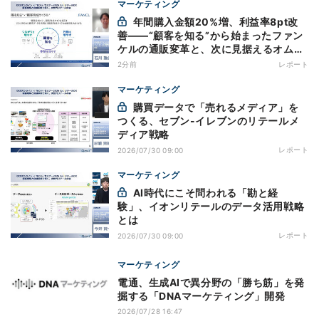
マーケティング
年間購入金額20%増、利益率8pt改
善——“顧客を知る”から始まったファン
ケルの通販変革と、次に見据えるオムニ
チャネル
2分前
レポート
マーケティング
購買データで「売れるメディア」を
つくる、セブン-イレブンのリテールメ
ディア戦略
レポート
2026/07/30 09:00
マーケティング
AI時代にこそ問われる「勘と経
験」、イオンリテールのデータ活用戦略
とは
レポート
2026/07/30 09:00
マーケティング
電通、生成AIで異分野の「勝ち筋」を発
掘する「DNAマーケティング」開発
2026/07/28 16:47