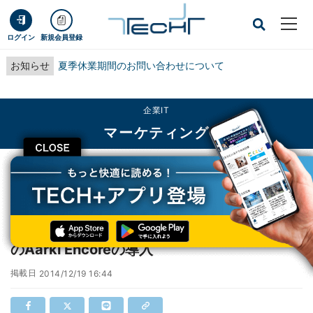
ログイン
新規会員登録
お知らせ
夏季休業期間のお問い合わせについて
企業IT
マーケティング
CLOSE
TECH+
企業IT
マーケティング
Web広告代理店ら、リッチメディア事業促進のAarki Encoreの導入
Web広告代理店ら、リッチメディア事業促進
のAarki Encoreの導入
掲載日
2014/12/19 16:44