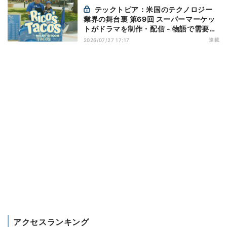
テックトピア：米国のテクノロジー
業界の舞台裏 第69回 スーパーマーケッ
トがドラマを制作・配信 - 物語で需要を
演出する小売メディア
連載
2026/07/27 17:17
アクセスランキング