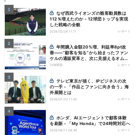
なぜ西武ライオンズの観客動員数は
112％増えたのか - 12球団トップを実現
した戦略の全貌
レポート
2026/03/26 11:11
年間購入金額20%増、利益率8pt改
善——“顧客を知る”から始まったファン
ケルの通販変革と、次に見据えるオムニ
チャネル
12時間前
レポート
テレビ東京が描く、IPビジネスの次
の一手 - 「作品とファンに向き合う」海
外展開とは
レポート
2026/07/20 11:00
ホンダ、AIエージェントで顧客体験
を刷新 - 「My Honda」で24時間対応へ
レポート
2026/06/11 08:49