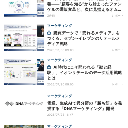
善——“顧客を知る”から始まったファン
ケルの通販変革と、次に見据えるオムニ
チャネル
2分前
レポート
マーケティング
購買データで「売れるメディア」を
つくる、セブン-イレブンのリテールメ
ディア戦略
レポート
2026/07/30 09:00
マーケティング
AI時代にこそ問われる「勘と経
験」、イオンリテールのデータ活用戦略
とは
レポート
2026/07/30 09:00
マーケティング
電通、生成AIで異分野の「勝ち筋」を発
掘する「DNAマーケティング」開発
2026/07/28 16:47
マーケティング