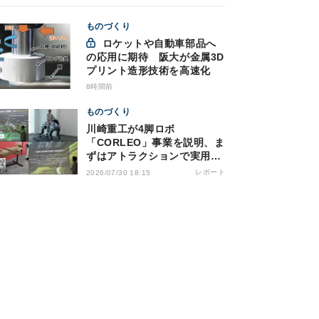
ものづくり
ロケットや自動車部品へ
の応用に期待 阪大が金属3D
プリント造形技術を高速化
8時間前
ものづくり
川崎重工が4脚ロボ
「CORLEO」事業を説明、ま
ずはアトラクションで実用化
へ
レポート
2026/07/30 18:15