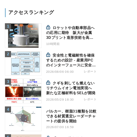
アクセスランキング
ロケットや自動車部品へ
の応用に期待 阪大が金属
3Dプリント造形技術を高速
化
10時間前
安全性と電磁耐性を確保
するための設計 - 産業用PC
のインターフェースに安全絶
縁を適用する
レポート
2026/08/06 06:00
クギを刺しても燃えない
リチウムイオン電池実現へ
新たな正極材料をSELが開発
レポート
2026/05/29 18:30
バルカー、樹脂31種類を比較
できる材質選定レーダーチャ
ートの提供を開始
2026/07/30 16:59