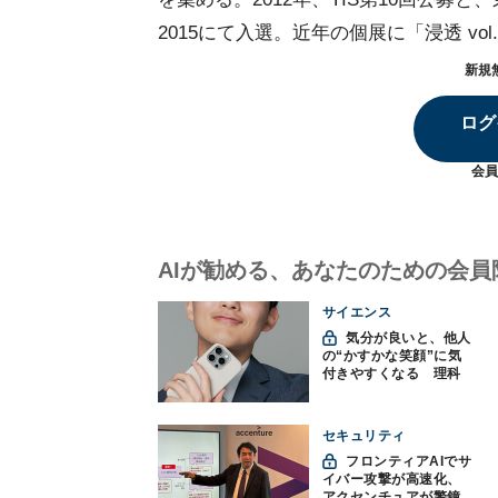
2015にて入選。近年の個展に「浸透 vo
新規
ログ
会員
AIが勧める、あなたのための会員
サイエンス
気分が良いと、他人
の“かすかな笑顔”に気
付きやすくなる 理科
大など発見
セキュリティ
フロンティアAIでサ
イバー攻撃が高速化、
アクセンチュアが警鐘