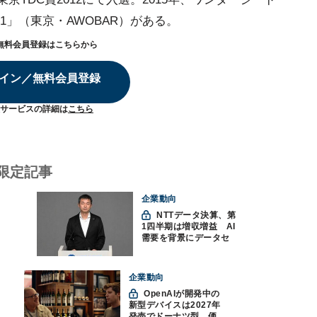
l.1」（東京・AWOBAR）がある。
無料会員登録はこちらから
イン／無料会員登録
サービスの詳細は
こちら
限定記事
企業動向
NTTデータ決算、第
1四半期は増収増益 AI
需要を背景にデータセ
ンター投資を加速
企業動向
OpenAIが開発中の
新型デバイスは2027年
発売でドーナツ型、価