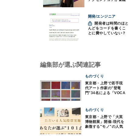
「防御中心からの脱却
を」
開発/エンジニア
開発者は時間のほと
んどをコードを書くこ
とに費やしていない？
ソフトウェアエンジニ
アリングにおけるAIの8
つの神話への賛否
編集部が選ぶ関連記事
ものづくり
東京都・上野で若手現
代アート作家の"登竜
門"34名による「VOCA
展2015」開催
ものづくり
東京都・上野で「大英
博物館展」開催-現代を
象徴する"モノ"の人気
投票も