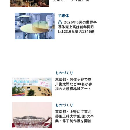
格300ドル超に
半導体
2026年6月の世界半
導体売上高は前年同月
比123.6％増の1345億
ドルで過去最高更新
SIA調べ
ものづくり
東京都・阿佐ヶ谷で谷
川俊太郎など80名が参
加の大規模地域アート
イベント
ものづくり
東京都・上野にて東北
芸術工科大学(山形)の卒
業・修了制作展を開催