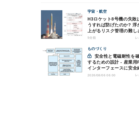
宇宙・航空
H3ロケット8号機の失敗
うすれば防げたのか? 浮
上がるリスク管理の難し
5分前
レ
ものづくり
安全性と電磁耐性を確保
するための設計 - 産業用
インターフェースに安全
を適用する
レ
2026/08/06 06:00