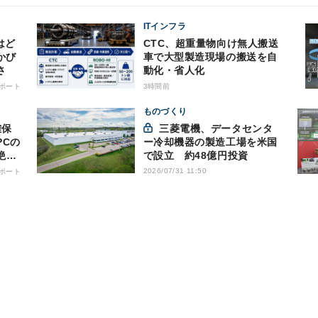
ITインフラ
はど
CTC、超重量物向け無人搬送
かび
車で大型製造現場の搬送を自
さ
動化・省人化
ポート
3時間前
ものづくり
三菱電機、データセンタ
PCの
ー冷却機器の製造工場を米国
絶縁
で設立 約48億円投資
2026/07/31 11:50
ポート