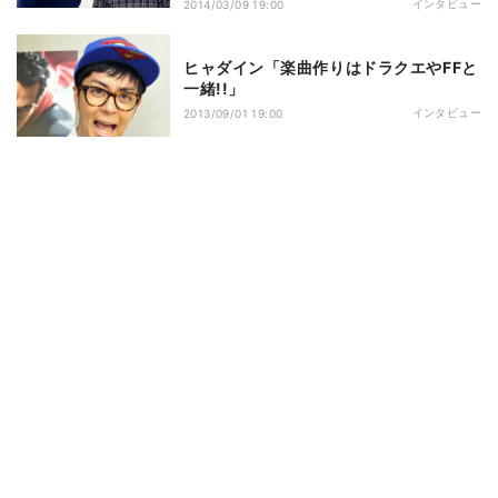
しゅららぼん』万城目学
インタビュー
2014/03/09 19:00
ヒャダイン「楽曲作りはドラクエやFFと
一緒!!」
インタビュー
2013/09/01 19:00