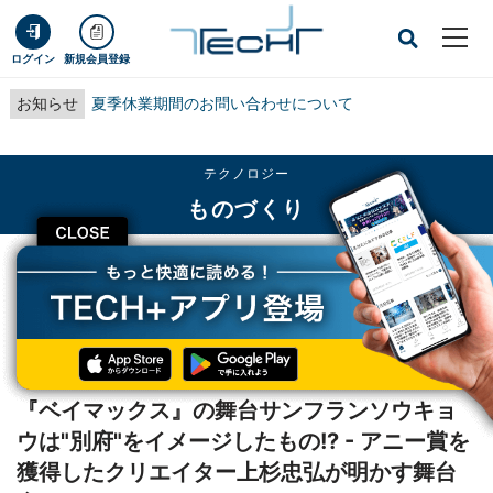
ログイン
新規会員登録
お知らせ
夏季休業期間のお問い合わせについて
テクノロジー
ものづくり
CLOSE
TECH+
テクノロジー
ものづくり
『ベイマックス』の舞台サンフランソウキョウは"別府"をイメージしたもの!? -
アニー賞を獲得したクリエイター上杉忠弘が明かす舞台裏
インタビュー
『ベイマックス』の舞台サンフランソウキョ
ウは"別府"をイメージしたもの!? - アニー賞を
獲得したクリエイター上杉忠弘が明かす舞台