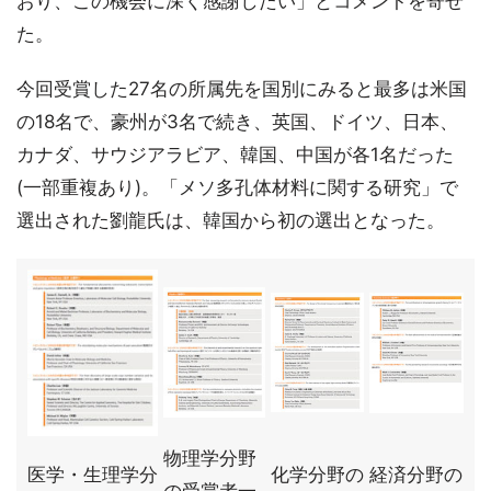
おり、この機会に深く感謝したい」とコメントを寄せ
た。
今回受賞した27名の所属先を国別にみると最多は米国
の18名で、豪州が3名で続き、英国、ドイツ、日本、
カナダ、サウジアラビア、韓国、中国が各1名だった
(一部重複あり)。「メソ多孔体材料に関する研究」で
選出された劉龍氏は、韓国から初の選出となった。
物理学分野
医学・生理学分
化学分野の
経済分野の