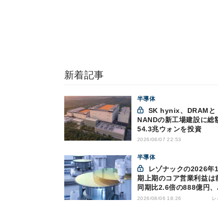
新着記事
半導体
SK hynix、DRAMと
NANDの新工場建設に総
54.3兆ウォンを投資
2026/08/07 22:53
半導体
レゾナックの2026年12月
期上期のコア営業利益は
同期比2.6倍の888億円、
け半導体材料が好調
レ
2026/08/06 18:26