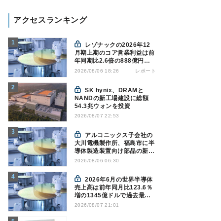
アクセスランキング
レゾナックの2026年12
月期上期のコア営業利益は前
年同期比2.6倍の888億円、
AI向け半導体材料が好調
レポート
2026/08/06 18:26
SK hynix、DRAMと
NANDの新工場建設に総額
54.3兆ウォンを投資
2026/08/07 22:53
アルコニックス子会社の
大川電機製作所、福島市に半
導体製造装置向け部品の新工
場建設を決定
2026/08/06 06:30
2026年6月の世界半導体
売上高は前年同月比123.6％
増の1345億ドルで過去最高
更新 SIA調べ
2026/08/07 21:01