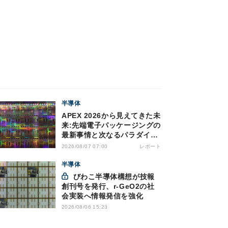
半導体
APEX 2026から見えてきた未
来:先端電子パッケージングの
最新事情と次なるパラダイム
シフト
レポート
2026/08/07 07:00
半導体
びわこ半導体構想が技報
創刊号を発行、r-GeO2の社
会実装へ情報発信を強化
2026/08/06 15:23