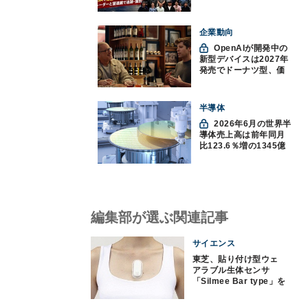
別(11)
企業動向
OpenAIが開発中の
新型デバイスは2027年
発売でドーナツ型、価
格300ドル超に
半導体
2026年6月の世界半
導体売上高は前年同月
比123.6％増の1345億
ドルで過去最高更新
SIA調べ
編集部が選ぶ関連記事
サイエンス
東芝、貼り付け型ウェ
アラブル生体センサ
「Silmee Bar type」を
発表