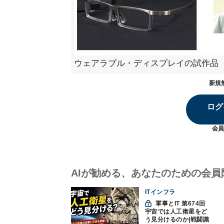
ウェアラブル・ディスプレイの試作品
新規
ログ
会員
AIが勧める、あなたのための会員
ITインフラ
軍事とIT 第674回
宇宙では人工衛星をど
う見分けるのか|戦闘識