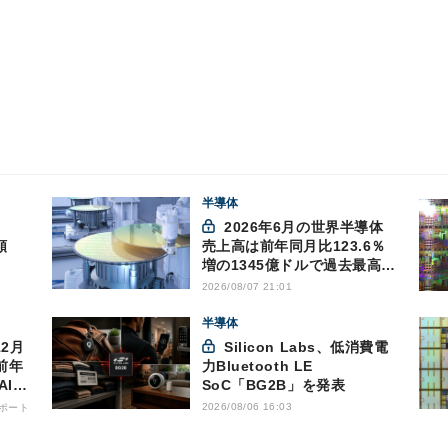
半導体
2026年6月の世界半導体
額
売上高は前年同月比123.6％
増の1345億ドルで過去最高更
新 SIA調べ
2026/08/07 21:01
半導体
Silicon Labs、低消費電
前年
力Bluetooth LE
AI向
SoC「BG2B」を発表
2026/08/06 16:03
ポート