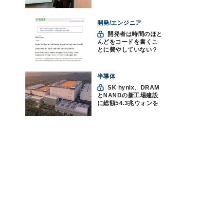
「防御中心からの脱却
を」
開発/エンジニア
開発者は時間のほと
んどをコードを書くこ
とに費やしていない？
ソフトウェアエンジニ
アリングにおけるAIの8
つの神話への賛否
半導体
SK hynix、DRAM
とNANDの新工場建設
に総額54.3兆ウォンを
投資