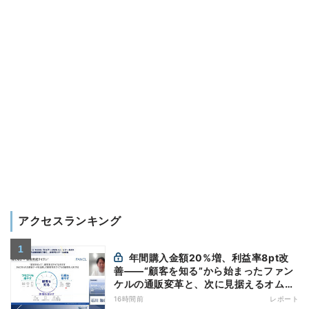
アクセスランキング
年間購入金額20%増、利益率8pt改
善——“顧客を知る”から始まったファン
ケルの通販変革と、次に見据えるオムニ
チャネル
16時間前
レポート