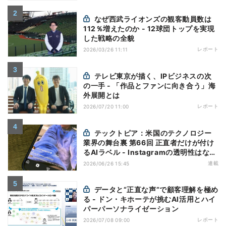
なぜ西武ライオンズの観客動員数は
112％増えたのか - 12球団トップを実現
した戦略の全貌
レポート
2026/03/26 11:11
テレビ東京が描く、IPビジネスの次
の一手 - 「作品とファンに向き合う」海
外展開とは
レポート
2026/07/20 11:00
テックトピア：米国のテクノロジー
業界の舞台裏 第66回 正直者だけが付け
るAIラベル - Instagramの透明性はなぜ
逆効果になり得るのか
連載
2026/06/26 15:45
データと“正直な声”で顧客理解を極め
る - ドン・キホーテが挑むAI活用とハイ
パーパーソナライゼーション
レポート
2026/07/08 09:00