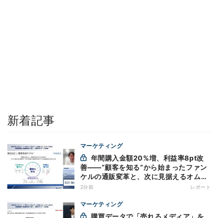
新着記事
マーケティング
年間購入金額20%増、利益率8pt改
善——“顧客を知る”から始まったファン
ケルの通販変革と、次に見据えるオムニ
チャネル
2分前
レポート
マーケティング
購買データで「売れるメディア」を