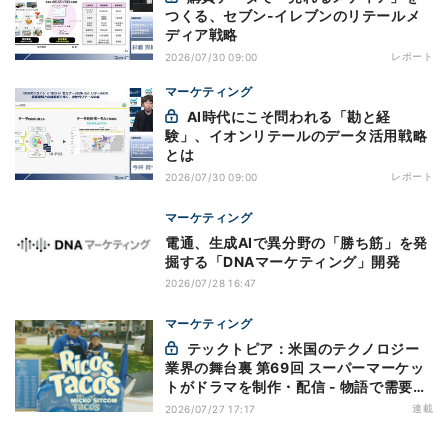
つくる、セブン-イレブンのリテールメ
ディア戦略
レポート
2026/07/30 09:00
マーケティング
AI時代にこそ問われる「勘と経
験」、イオンリテールのデータ活用戦略
とは
レポート
2026/07/30 09:00
マーケティング
電通、生成AIで異分野の「勝ち筋」を発
掘する「DNAマーケティング」開発
2026/07/28 16:47
マーケティング
テックトピア：米国のテクノロジー
業界の舞台裏 第69回 スーパーマーケッ
トがドラマを制作・配信 - 物語で需要を
演出する小売メディア
連載
2026/07/27 17:17