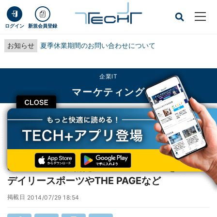
ログイン
新規会員登録
お知らせ
夏季休業期間のお問い合わせについて
企業IT
マーケティング
CLOSE
TECH+
企業IT
マーケティング
SmartNews、新たに4つのメディアを追加 - デイリースポーツやTHE PAGEな
ど
SmartNews、新たに4つのメディアを追加 -
デイリースポーツやTHE PAGEなど
掲載日
2014/07/29 18:54