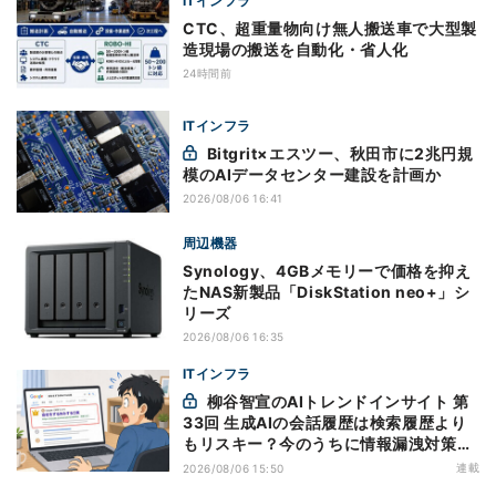
ITインフラ
CTC、超重量物向け無人搬送車で大型製
造現場の搬送を自動化・省人化
24時間前
ITインフラ
Bitgrit×エスツー、秋田市に2兆円規
模のAIデータセンター建設を計画か
2026/08/06 16:41
周辺機器
Synology、4GBメモリーで価格を抑え
たNAS新製品「DiskStation neo+」シ
リーズ
2026/08/06 16:35
ITインフラ
柳谷智宣のAIトレンドインサイト 第
33回 生成AIの会話履歴は検索履歴より
もリスキー？今のうちに情報漏洩対策を
万全にしておこう
連載
2026/08/06 15:50