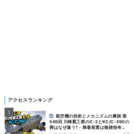
アクセスランキング
航空機の技術とメカニズムの裏側 第
549回 川崎重工業のC-2とKC/C-390の
脚はなぜ違う? - 降着装置は複雑怪奇
(5)|軍用輸送機(10)
連載
2026/08/04 09:05