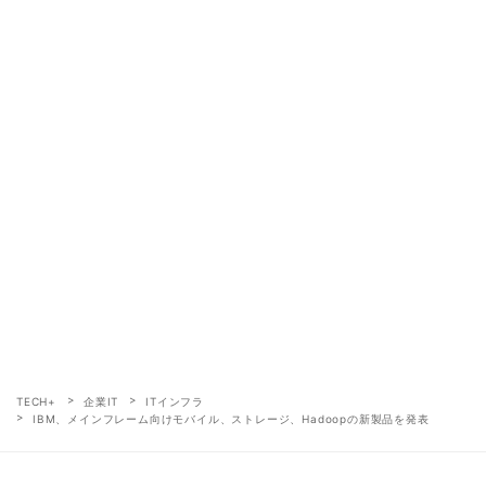
TECH+
企業IT
ITインフラ
IBM、メインフレーム向けモバイル、ストレージ、Hadoopの新製品を発表