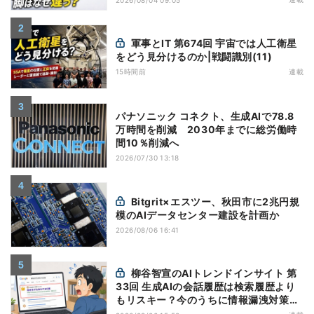
軍事とIT 第674回 宇宙では人工衛星
をどう見分けるのか|戦闘識別(11)
15時間前
連載
パナソニック コネクト、生成AIで78.8
万時間を削減 2030年までに総労働時
間10％削減へ
2026/07/30 13:18
Bitgrit×エスツー、秋田市に2兆円規
模のAIデータセンター建設を計画か
2026/08/06 16:41
柳谷智宣のAIトレンドインサイト 第
33回 生成AIの会話履歴は検索履歴より
もリスキー？今のうちに情報漏洩対策を
万全にしておこう