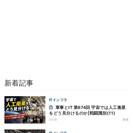
新着記事
ITインフラ
軍事とIT 第674回 宇宙では人工衛星
をどう見分けるのか|戦闘識別(11)
2分前
連載