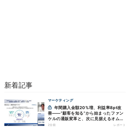
新着記事
マーケティング
年間購入金額20%増、利益率8pt改
善——“顧客を知る”から始まったファン
ケルの通販変革と、次に見据えるオムニ
チャネル
2分前
レポート