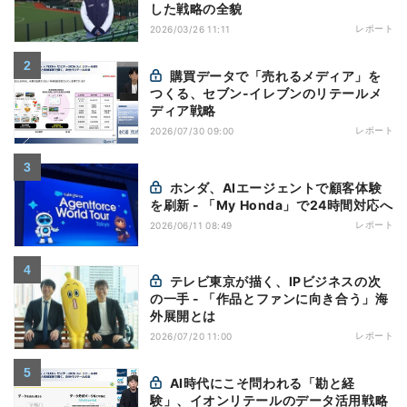
した戦略の全貌
レポート
2026/03/26 11:11
購買データで「売れるメディア」を
つくる、セブン-イレブンのリテールメ
ディア戦略
レポート
2026/07/30 09:00
ホンダ、AIエージェントで顧客体験
を刷新 - 「My Honda」で24時間対応へ
レポート
2026/06/11 08:49
テレビ東京が描く、IPビジネスの次
の一手 - 「作品とファンに向き合う」海
外展開とは
レポート
2026/07/20 11:00
AI時代にこそ問われる「勘と経
験」、イオンリテールのデータ活用戦略