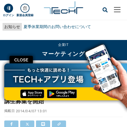
ログイン
新規会員登録
お知らせ
夏季休業期間のお問い合わせについて
企業IT
マーケティング
CLOSE
TECH+
企業IT
マーケティング
公開オンライン講座「gacco」、新講座の受講生募集を開始
公開オンライン講座「gacco」、新講座の受
講生募集を開始
掲載日
2014/04/07 13:01