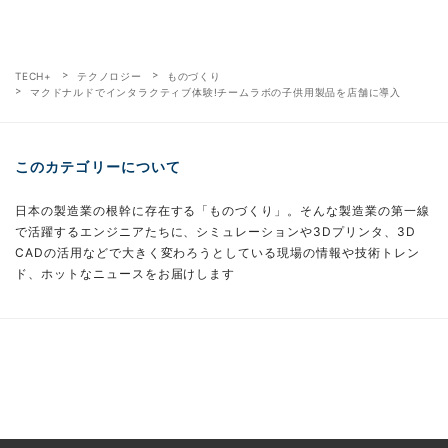
TECH+
テクノロジー
ものづくり
マクドナルドでインタラクティブ体験!チームラボの子供用製品を店舗に導入
このカテゴリーについて
日本の製造業の根幹に存在する「ものづくり」。そんな製造業の第一線
で活躍するエンジニアたちに、シミュレーションや3Dプリンタ、3D
CADの活用などで大きく変わろうとしている現場の情報や技術トレン
ド、ホットなニュースをお届けします