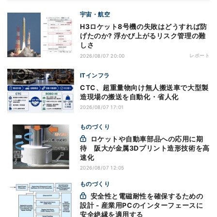
宇宙・航空
H3ロケット8号機の失敗はどうすれば防
げたのか? 浮かび上がるリスク管理の難
しさ
レポート
2026/08/07 20:00
ITインフラ
CTC、超重量物向け無人搬送車で大型製
造現場の搬送を自動化・省人化
2026/08/07 17:01
ものづくり
ロケットや自動車部品への応用に期
待 阪大が金属3Dプリント造形技術を高
速化
2026/08/07 12:05
ものづくり
安全性と電磁耐性を確保するための
設計 - 産業用PCのインターフェースに
安全絶縁を適用する