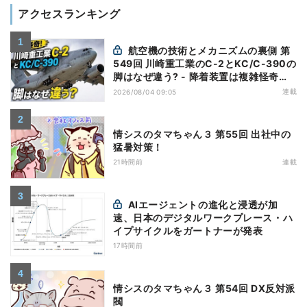
アクセスランキング
航空機の技術とメカニズムの裏側 第
549回 川崎重工業のC-2とKC/C-390の
脚はなぜ違う? - 降着装置は複雑怪奇
(5)|軍用輸送機(10)
連載
2026/08/04 09:05
情シスのタマちゃん３ 第55回 出社中の
猛暑対策！
21時間前
連載
AIエージェントの進化と浸透が加
速、日本のデジタルワークプレース・ハ
イプサイクルをガートナーが発表
17時間前
情シスのタマちゃん３ 第54回 DX反対派
閥