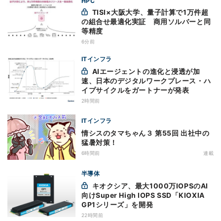
HPC
TISI×大阪大学、量子計算で1万件超
の組合せ最適化実証 商用ソルバーと同
等精度
6分前
ITインフラ
AIエージェントの進化と浸透が加
速、日本のデジタルワークプレース・ハ
イプサイクルをガートナーが発表
2時間前
ITインフラ
情シスのタマちゃん３ 第55回 出社中の
猛暑対策！
6時間前
連載
半導体
キオクシア、最大1000万IOPSのAI
向けSuper High IOPS SSD「KIOXIA
GP1シリーズ」を開発
22時間前