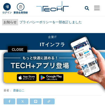
ログイン
新規会員登録
お知らせ
プライバシーポリシーを一部改訂しました
企業IT
ITインフラ
CLOSE
TECH+
企業IT
ITインフラ
米Oracle、Exadata最新版X4発表
米Oracle、Exadata最新版X4発表
掲載日
2013/12/12 10:49
著者：
齋藤公二