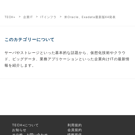
TECH+
企業IT
ITインフラ
米Oracle、Exadata最新版X4発表
このカテゴリーについて
サーバやストレージといった基本的な話題から、仮想化技術やクラウ
ド、ビッグデータ、業務アプリケーションといった企業向けITの最新情
報を紹介します。
TECH+について
利用規約
お知らせ
会員規約
その他、お問い合わせ
情報提供