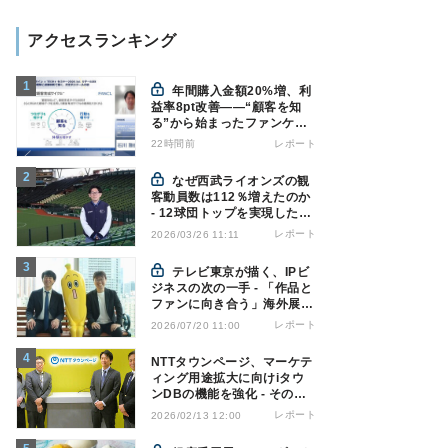
アクセスランキング
年間購入金額20%増、利
益率8pt改善——“顧客を知
る”から始まったファンケル
の通販変革と、次に見据える
22時間前
レポート
オムニチャネル
なぜ西武ライオンズの観
客動員数は112％増えたのか
- 12球団トップを実現した戦
略の全貌
レポート
2026/03/26 11:11
テレビ東京が描く、IPビ
ジネスの次の一手 - 「作品と
ファンに向き合う」海外展開
とは
レポート
2026/07/20 11:00
NTTタウンページ、マーケテ
ィング用途拡大に向けiタウ
ンDBの機能を強化 - その狙
いとは
レポート
2026/02/13 12:00