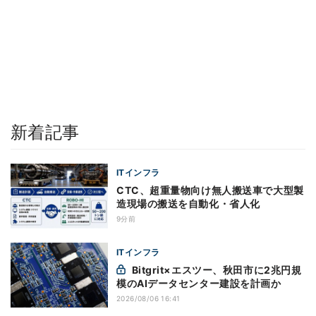
新着記事
ITインフラ
CTC、超重量物向け無人搬送車で大型製
造現場の搬送を自動化・省人化
9分前
ITインフラ
Bitgrit×エスツー、秋田市に2兆円規
模のAIデータセンター建設を計画か
2026/08/06 16:41