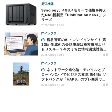
周辺機器
Synology、4GBメモリーで価格を抑え
たNAS新製品「DiskStation neo+」シ
リーズ
2026/08/06 16:35
ITインフラ
柳谷智宣のAIトレンドインサイト 第
33回 生成AIの会話履歴は検索履歴より
もリスキー？今のうちに情報漏洩対策を
万全にしておこう
連載
2026/08/06 15:50
ITインフラ
ネットワーク進化論 - モバイルとブ
ロードバンドでビジネス変革 第44回 ソ
フトバンクが「HAPS」のプレ商用サー
ビス開始を表明、本格的な商用展開のめ
連載
2026/08/06 11:00
どは