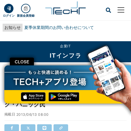
ログイン
新規会員登録
お知らせ
夏季休業期間のお問い合わせについて
企業IT
ITインフラ
CLOSE
TECH+
企業IT
ITインフラ
SDNは2016年から本格化する - 米HP マイク・バニック氏
SDNは2016年から本格化する - 米HP マイ
ク・バニック氏
掲載日
2013/06/13 08:00