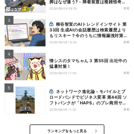
脚はなぜ違う? - 降着装置は複雑怪奇
(5)|軍用輸送機(10)
連載
2026/08/04 09:05
柳谷智宣のAIトレンドインサイト 第
33回 生成AIの会話履歴は検索履歴より
もリスキー？今のうちに情報漏洩対策を
万全にしておこう
連載
2026/08/06 15:50
情シスのタマちゃん３ 第55回 出社中の
猛暑対策！
連載
2026/08/05 11:00
ネットワーク進化論 - モバイルとブ
ロードバンドでビジネス変革 第44回 ソ
フトバンクが「HAPS」のプレ商用サー
ビス開始を表明、本格的な商用展開のめ
連載
2026/08/06 11:00
どは
ランキングをもっと見る