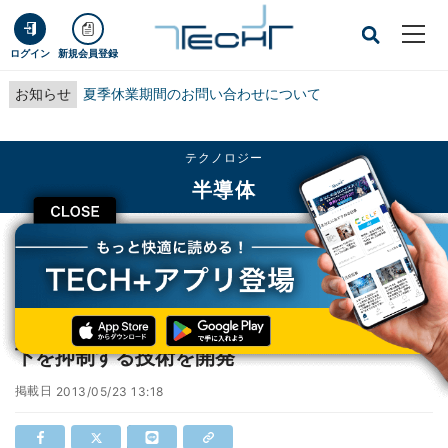
ログイン
新規会員登録
お知らせ
夏季休業期間のお問い合わせについて
テクノロジー
半導体
CLOSE
TECH+
テクノロジー
半導体
産総研など、結晶シリコン太陽電池の出力低下を抑制する技術を開発
産総研など、結晶シリコン太陽電池の出力低
下を抑制する技術を開発
掲載日
2013/05/23 13:18