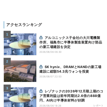
アクセスランキング
アルコニックス子会社の大川電機製
作所、福島市に半導体製造装置向け部品
の新工場建設を決定
2026/08/06 06:30
SK hynix、DRAMとNANDの新工場
建設に総額54.3兆ウォンを投資
2026/08/07 22:53
レゾナックの2026年12月期上期のコ
ア営業利益は前年同期比2.6倍の888億
円、AI向け半導体材料が好調
レポート
2026/08/06 18:26