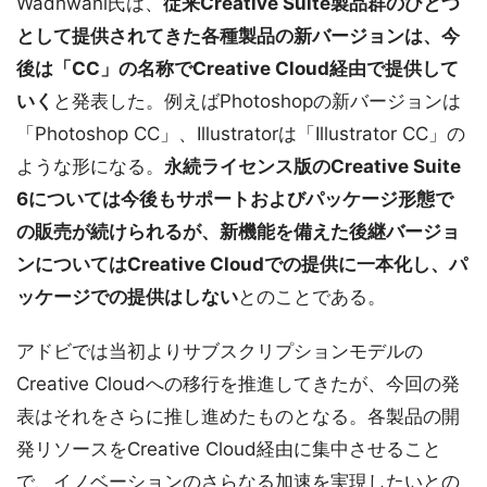
Wadhwani氏は、
従来Creative Suite製品群のひとつ
として提供されてきた各種製品の新バージョンは、今
後は「CC」の名称でCreative Cloud経由で提供して
いく
と発表した。例えばPhotoshopの新バージョンは
「Photoshop CC」、Illustratorは「Illustrator CC」の
ような形になる。
永続ライセンス版のCreative Suite
6については今後もサポートおよびパッケージ形態で
の販売が続けられるが、新機能を備えた後継バージョ
ンについてはCreative Cloudでの提供に一本化し、パ
ッケージでの提供はしない
とのことである。
アドビでは当初よりサブスクリプションモデルの
Creative Cloudへの移行を推進してきたが、今回の発
表はそれをさらに推し進めたものとなる。各製品の開
発リソースをCreative Cloud経由に集中させること
で、イノベーションのさらなる加速を実現したいとの