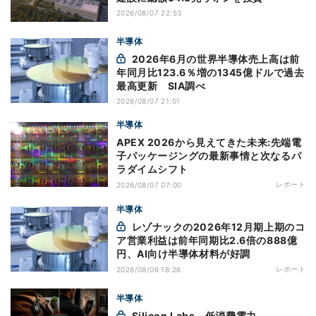
2026/08/07 22:53
半導体
2026年6月の世界半導体売上高は前
年同月比123.6％増の1345億ドルで過去
最高更新 SIA調べ
2026/08/07 21:01
半導体
APEX 2026から見えてきた未来:先端電
子パッケージングの最新事情と次なるパ
ラダイムシフト
レポート
2026/08/07 07:00
半導体
レゾナックの2026年12月期上期のコ
ア営業利益は前年同期比2.6倍の888億
円、AI向け半導体材料が好調
レポート
2026/08/06 18:26
半導体
Silicon Labs、低消費電力