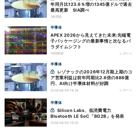
年同月比123.6％増の1345億ドルで過去
最高更新 SIA調べ
2時間前
半導体
APEX 2026から見えてきた未来:先端電
子パッケージングの最新事情と次なるパ
ラダイムシフト
16時間前
レポート
半導体
レゾナックの2026年12月期上期のコ
ア営業利益は前年同期比2.6倍の888億
円、AI向け半導体材料が好調
レポート
2026/08/06 18:26
半導体
Silicon Labs、低消費電力
Bluetooth LE SoC「BG2B」を発表
2026/08/06 16:03