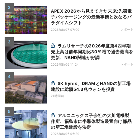
APEX 2026から見えてきた未来:先端電
子パッケージングの最新事情と次なるパ
ラダイムシフト
レポート
2026/08/07 07:00
ラムリサーチの2026年度第4四半期
売上高は前年同期比30％増で過去最高を
更新、NAND関連が好調
レポート
2026/08/06 11:24
SK hynix、DRAMとNANDの新工場
建設に総額54.3兆ウォンを投資
21時間前
アルコニックス子会社の大川電機製
作所、福島市に半導体製造装置向け部品
の新工場建設を決定
2026/08/06 06:30