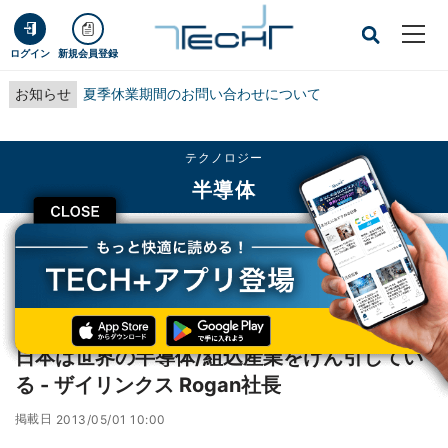
ログイン
新規会員登録
お知らせ
夏季休業期間のお問い合わせについて
テクノロジー
半導体
CLOSE
TECH+
テクノロジー
半導体
日本は世界の半導体/組込産業をけん引している - ザイリンクス Rogan社長
インタビュー
日本は世界の半導体/組込産業をけん引してい
る - ザイリンクス Rogan社長
掲載日
2013/05/01 10:00