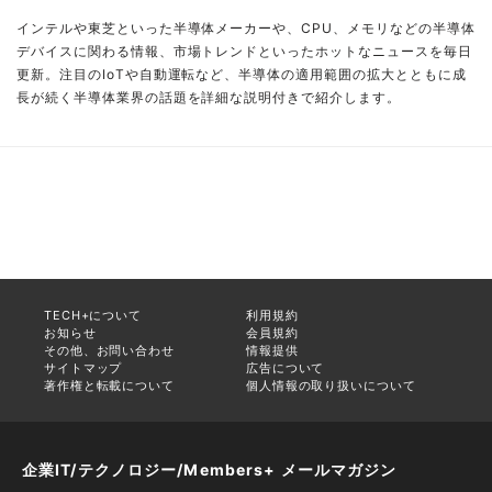
インテルや東芝といった半導体メーカーや、CPU、メモリなどの半導体
デバイスに関わる情報、市場トレンドといったホットなニュースを毎日
更新。注目のIoTや自動運転など、半導体の適用範囲の拡大とともに成
長が続く半導体業界の話題を詳細な説明付きで紹介します。
TECH+について
利用規約
お知らせ
会員規約
その他、お問い合わせ
情報提供
サイトマップ
広告について
著作権と転載について
個人情報の取り扱いについて
企業IT/テクノロジー/Members+ メールマガジン