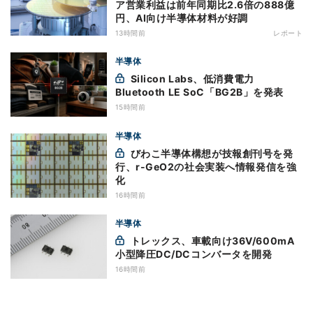
ア営業利益は前年同期比2.6倍の888億
円、AI向け半導体材料が好調
13時間前
レポート
半導体
Silicon Labs、低消費電力
Bluetooth LE SoC「BG2B」を発表
15時間前
半導体
びわこ半導体構想が技報創刊号を発
行、r-GeO2の社会実装へ情報発信を強
化
16時間前
半導体
トレックス、車載向け36V/600mA
小型降圧DC/DCコンバータを開発
16時間前