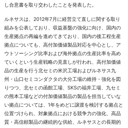
し合意書を取り交わしたことを発表した。
ルネサスは、2012年7月に経営立て直しに関する取り
組みを公表しており、収益基盤の強化に向け、国内の
生産拠点の再編を進めてきており、国内の後工程生産
拠点についても、高付加価値製品対応を中心とし、ア
ウトソーシング比率および海外拠点の生産比率を高め
ていくという生産戦略の見直しが行われ、高付加価値
品の生産を行う北セミの米沢工場およびルネサス九
州・山口セミコンダクタの大分工場の維持・強化を図
りつつ、北セミの函館工場、SKSの福井工場、九セミ
の熊本工場などの付加価値製品の製品を担当していな
い拠点については、1年をめどに譲渡を検討する拠点と
位置づけられ、対象拠点における競争力の強化、高品
質・高信頼製品の継続的な供給、ルネサスとの長期的