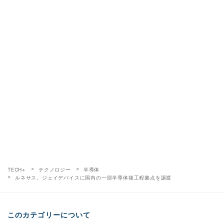
TECH+
テクノロジー
半導体
ルネサス、ジェイデバイスに国内の一部半導体後工程拠点を譲渡
このカテゴリーについて