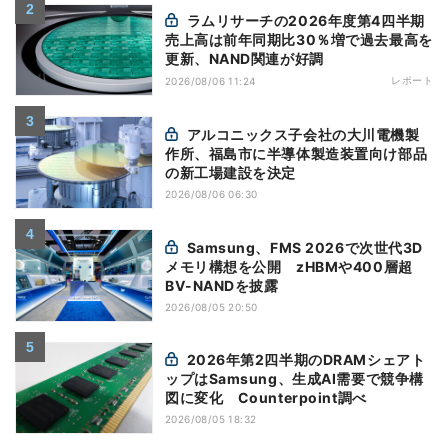
ラムリサーチの2026年度第4四半期
売上高は前年同期比30％増で過去最高を
更新、NAND関連が好調
レポート
2026/08/06 11:24
アルコニックス子会社の大川電機製
作所、福島市に半導体製造装置向け部品
の新工場建設を決定
2026/08/06 06:30
Samsung、FMS 2026で次世代3D
メモリ構想を公開 zHBMや400層超
BV-NANDを披露
2026/08/05 20:50
2026年第2四半期のDRAMシェアト
ップはSamsung、生成AI需要で競争構
図に変化 Counterpoint調べ
2026/08/05 18:32