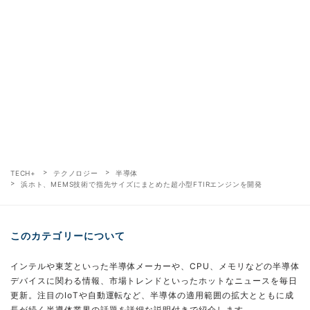
TECH+
テクノロジー
半導体
浜ホト、MEMS技術で指先サイズにまとめた超小型FTIRエンジンを開発
このカテゴリーについて
インテルや東芝といった半導体メーカーや、CPU、メモリなどの半導体
デバイスに関わる情報、市場トレンドといったホットなニュースを毎日
更新。注目のIoTや自動運転など、半導体の適用範囲の拡大とともに成
長が続く半導体業界の話題を詳細な説明付きで紹介します。