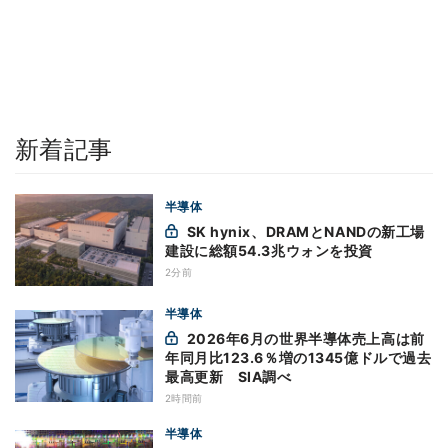
新着記事
半導体
SK hynix、DRAMとNANDの新工場
建設に総額54.3兆ウォンを投資
2分前
半導体
2026年6月の世界半導体売上高は前
年同月比123.6％増の1345億ドルで過去
最高更新 SIA調べ
2時間前
半導体