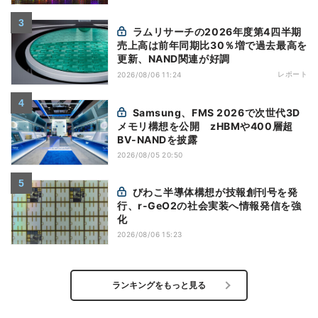
ラムリサーチの2026年度第4四半期
売上高は前年同期比30％増で過去最高を
更新、NAND関連が好調
レポート
2026/08/06 11:24
Samsung、FMS 2026で次世代3D
メモリ構想を公開 zHBMや400層超
BV-NANDを披露
2026/08/05 20:50
びわこ半導体構想が技報創刊号を発
行、r-GeO2の社会実装へ情報発信を強
化
2026/08/06 15:23
ランキングをもっと見る