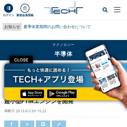
ログイン
新規会員登録
お知らせ
夏季休業期間のお問い合わせについて
テクノロジー
半導体
CLOSE
TECH+
テクノロジー
半導体
浜ホト、MEMS技術で指先サイズにまとめた超小型FTIRエンジンを開発
浜ホト、MEMS技術で指先サイズにまとめた
超小型FTIRエンジンを開発
掲載日
2013/01/30 15:22