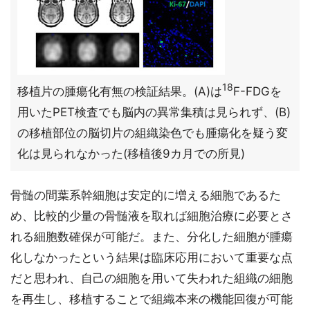
18
移植片の腫瘍化有無の検証結果。(A)は
F-FDGを
用いたPET検査でも脳内の異常集積は見られず、(B)
の移植部位の脳切片の組織染色でも腫瘍化を疑う変
化は見られなかった(移植後9カ月での所見)
骨髄の間葉系幹細胞は安定的に増える細胞であるた
め、比較的少量の骨髄液を取れば細胞治療に必要とさ
れる細胞数確保が可能だ。また、分化した細胞が腫瘍
化しなかったという結果は臨床応用において重要な点
だと思われ、自己の細胞を用いて失われた組織の細胞
を再生し、移植することで組織本来の機能回復が可能