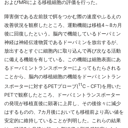
およびMRIによる移植細胞の評価を行った。
障害側である左前肢で餌をつかむ際の速度やふるえの
改善状況を観察したところ、運動機能は移植4～8カ月
後に回復したという。脳内で機能しているドーパミン
神経は神経伝達物質であるドーパミンを放出するが、
放出するとすぐに細胞内に取り込んで再び次なる活動
に備える機能を有している。この機能は細胞表面にあ
るドーパミントランスポーターによってもたらされる
ことから、脳内の移植細胞の機能をドーパミントラン
11
スポーターに対するPETプローブ(
C－CFT)を用いた
PETで観察したところ、ドーパミントランスポーター
の発現が移植直後に顕著に上昇し、その後徐々に減少
はするものの、7カ月後においても移植前より高い値を
安定的に維持していることが判明した。これらの結果