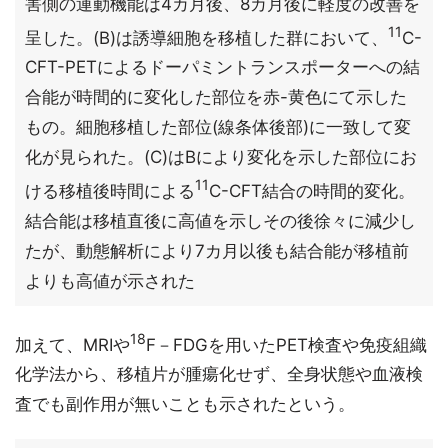
害側の運動機能は4カ月後、8カ月後に軽度の改善を
11
呈した。(B)は誘導細胞を移植した群において、
C-
CFT-PETによるドーパミントランスポーターへの結
合能が時間的に変化した部位を赤-黄色にて示した
もの。細胞移植した部位(線条体後部)に一致して変
化が見られた。(C)はBにより変化を示した部位にお
11
ける移植後時間による
C-CFT結合の時間的変化。
結合能は移植直後に高値を示しその後徐々に減少し
たが、動態解析により7カ月以後も結合能が移植前
よりも高値が示された
18
加えて、MRIや
F－FDGを用いたPET検査や免疫組織
化学法から、移植片が腫瘍化せず、全身状態や血液検
査でも副作用が無いことも示されたという。