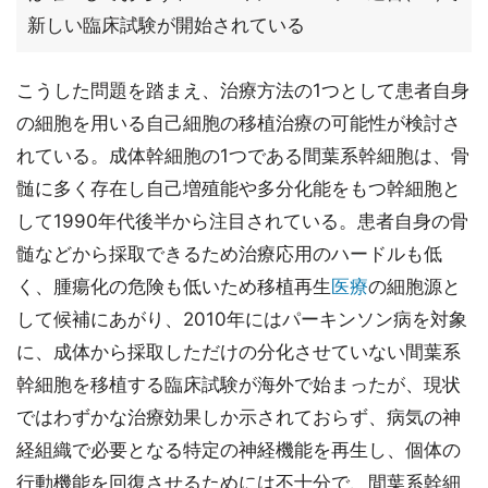
新しい臨床試験が開始されている
こうした問題を踏まえ、治療方法の1つとして患者自身
の細胞を用いる自己細胞の移植治療の可能性が検討さ
れている。成体幹細胞の1つである間葉系幹細胞は、骨
髄に多く存在し自己増殖能や多分化能をもつ幹細胞と
して1990年代後半から注目されている。患者自身の骨
髄などから採取できるため治療応用のハードルも低
く、腫瘍化の危険も低いため移植再生
医療
の細胞源と
して候補にあがり、2010年にはパーキンソン病を対象
に、成体から採取しただけの分化させていない間葉系
幹細胞を移植する臨床試験が海外で始まったが、現状
ではわずかな治療効果しか示されておらず、病気の神
経組織で必要となる特定の神経機能を再生し、個体の
行動機能を回復させるためには不十分で、間葉系幹細