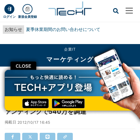
ログイン
新規会員登録
お知らせ
夏季休業期間のお問い合わせについて
企業IT
マーケティング
CLOSE
TECH+
企業IT
マーケティング
iPhoneの写真をポラロイド現像 - クラウドファンディングで540万を調達
iPhoneの写真をポラロイド現像 - クラウドフ
ァンディングで540万を調達
掲載日
2012/10/17 16:45