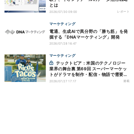
とは
レポート
2026/07/30 09:00
マーケティング
電通、生成AIで異分野の「勝ち筋」を発
掘する「DNAマーケティング」開発
2026/07/28 16:47
マーケティング
テックトピア：米国のテクノロジー
業界の舞台裏 第69回 スーパーマーケッ
トがドラマを制作・配信 - 物語で需要を
演出する小売メディア
連載
2026/07/27 17:17