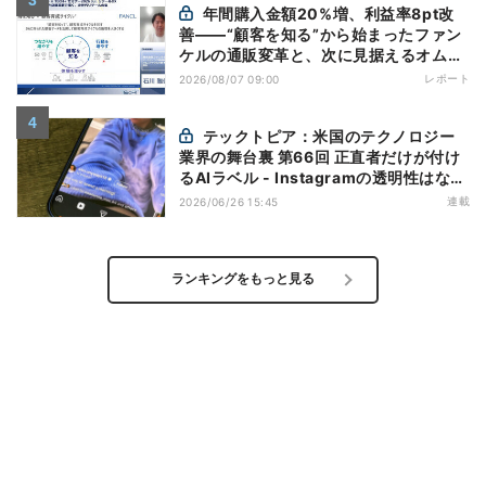
年間購入金額20%増、利益率8pt改
善——“顧客を知る”から始まったファン
ケルの通販変革と、次に見据えるオムニ
チャネル
レポート
2026/08/07 09:00
テックトピア：米国のテクノロジー
業界の舞台裏 第66回 正直者だけが付け
るAIラベル - Instagramの透明性はなぜ
逆効果になり得るのか
連載
2026/06/26 15:45
ランキングをもっと見る