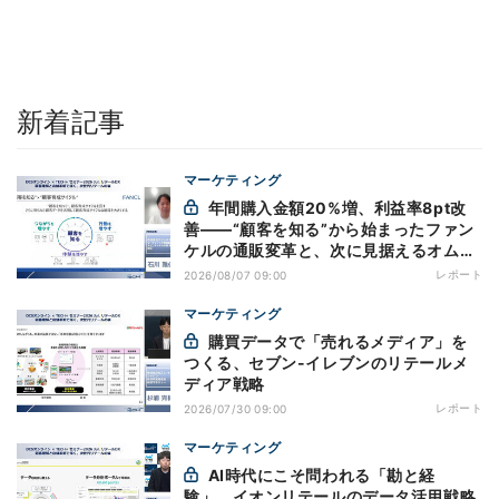
新着記事
マーケティング
年間購入金額20%増、利益率8pt改
善——“顧客を知る”から始まったファン
ケルの通販変革と、次に見据えるオムニ
チャネル
レポート
2026/08/07 09:00
マーケティング
購買データで「売れるメディア」を
つくる、セブン-イレブンのリテールメ
ディア戦略
レポート
2026/07/30 09:00
マーケティング
AI時代にこそ問われる「勘と経
験」、イオンリテールのデータ活用戦略