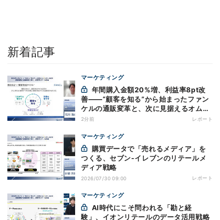
新着記事
マーケティング
年間購入金額20%増、利益率8pt改
善——“顧客を知る”から始まったファン
ケルの通販変革と、次に見据えるオムニ
チャネル
2分前
レポート
マーケティング
購買データで「売れるメディア」を
つくる、セブン-イレブンのリテールメ
ディア戦略
レポート
2026/07/30 09:00
マーケティング
AI時代にこそ問われる「勘と経
験」、イオンリテールのデータ活用戦略