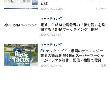
とは
レポート
2026/07/30 09:00
マーケティング
電通、生成AIで異分野の「勝ち筋」を発
掘する「DNAマーケティング」開発
2026/07/28 16:47
マーケティング
テックトピア：米国のテクノロジー
業界の舞台裏 第69回 スーパーマーケッ
トがドラマを制作・配信 - 物語で需要を
演出する小売メディア
連載
2026/07/27 17:17