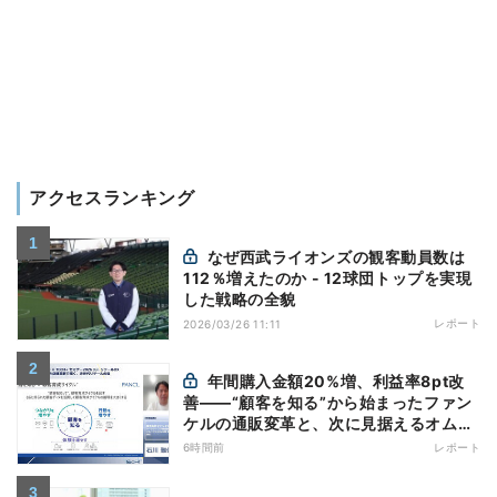
アクセスランキング
なぜ西武ライオンズの観客動員数は
112％増えたのか - 12球団トップを実現
した戦略の全貌
レポート
2026/03/26 11:11
年間購入金額20%増、利益率8pt改
善——“顧客を知る”から始まったファン
ケルの通販変革と、次に見据えるオムニ
チャネル
6時間前
レポート