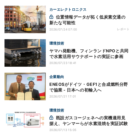
カーエレクトロニクス
位置情報データが拓く低炭素交通の
新たな可能性
レポート
2026/07/24 07:00
環境技術
ヤマハ発動機、フィンランドNPOと共同
で水素活用サウナボートの実証に参画
2026/07/23 18:41
企業動向
ENEOSがドイツ・GEF1と合成燃料分野
で協業 - 日本への初輸入へ
2026/07/21 17:01
環境技術
既設ガスコージェネへの実機適用見
据え、ヤンマーらが水素混焼を実証試験
2026/07/13 15:05