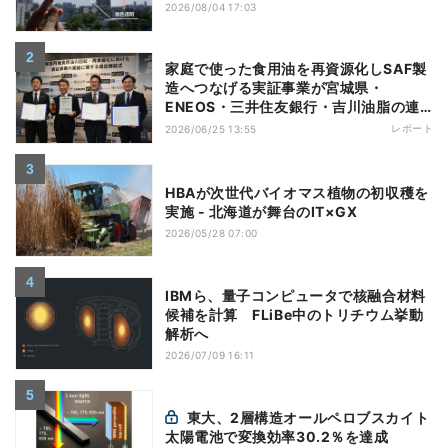
2026/08/04 17:03
家庭で使った食用油を再資源化しSAF製
造へつなげる実証事業が宮城県・
ENEOS・三井住友銀行・吉川油脂の連
携でスタート
レポート
2026/06/25 13:55
HBAが次世代バイオマス植物の初収穫を
実施 - 北海道が舞台のIT×GX
2026/05/28 07:00
IBMら、量子コンピュータで核融合材料
候補を計算 FLiBe中のトリチウム挙動
解析へ
2026/07/09 16:11
東大、2層構造オールペロブスカイト
太陽電池で変換効率30.2％を達成