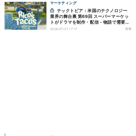
マーケティング
テックトピア：米国のテクノロジー
業界の舞台裏 第69回 スーパーマーケッ
トがドラマを制作・配信 - 物語で需要を
演出する小売メディア
連載
2026/07/27 17:17