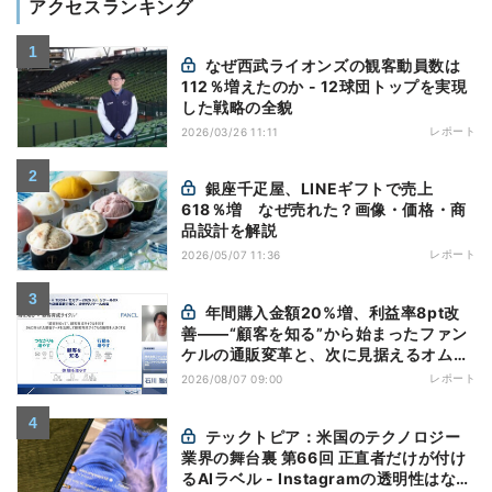
アクセスランキング
なぜ西武ライオンズの観客動員数は
112％増えたのか - 12球団トップを実現
した戦略の全貌
レポート
2026/03/26 11:11
銀座千疋屋、LINEギフトで売上
618％増 なぜ売れた？画像・価格・商
品設計を解説
レポート
2026/05/07 11:36
年間購入金額20%増、利益率8pt改
善——“顧客を知る”から始まったファン
ケルの通販変革と、次に見据えるオムニ
チャネル
レポート
2026/08/07 09:00
テックトピア：米国のテクノロジー
業界の舞台裏 第66回 正直者だけが付け
るAIラベル - Instagramの透明性はなぜ