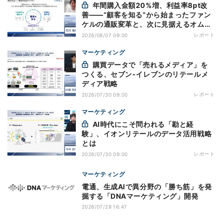
年間購入金額20%増、利益率8pt改
善——“顧客を知る”から始まったファン
ケルの通販変革と、次に見据えるオムニ
チャネル
レポート
2026/08/07 09:00
マーケティング
購買データで「売れるメディア」を
つくる、セブン-イレブンのリテールメ
ディア戦略
レポート
2026/07/30 09:00
マーケティング
AI時代にこそ問われる「勘と経
験」、イオンリテールのデータ活用戦略
とは
レポート
2026/07/30 09:00
マーケティング
電通、生成AIで異分野の「勝ち筋」を発
掘する「DNAマーケティング」開発
2026/07/28 16:47