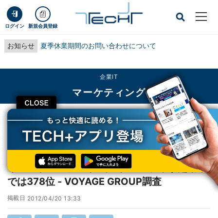
ログイン
新規会員登録
お知らせ
夏季休業期間のお問い合わせについて
企業IT
マーケティング
CLOSE
TECH+
企業IT
マーケティング
インストールランキング1位のアプリが起動率では378位 - VOYAGE GROUP調
査
インストールランキング1位のアプリが起動率
では378位 - VOYAGE GROUP調査
掲載日
2012/04/20 13:33